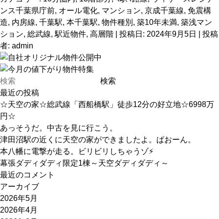
ンス千葉県庁前
,
オール電化
,
マンション
,
京成千葉線
,
免震構
造
,
内房線
,
千葉駅
,
本千葉駅
,
物件種別
,
築10年未満
,
築浅マン
ション
,
総武線
,
駅近物件
,
高層階
| 投稿日:
2024年9月5日
|
投稿
者:
admin
最近の投稿
☆天空の家☆総武線「西船橋駅」徒歩12分の好立地☆6998万
円☆
あっそうだ。中古を見に行こう。
津田沼駅の近くに天空の家ができましたよ。ぱおーん。
本八幡に電撃が走る。ビリビリしちゃうゾ⚡
幕張ダディダディ限定1棟～天空ダディダディ～
最近のコメント
アーカイブ
2026年5月
2026年4月