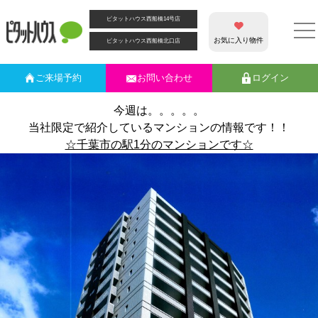
カテゴリー別アーカイブ:
高層階
ピタットハウス西船橋14号店
☆ウィザースレジデンス千葉県庁前☆13階部分☆駅徒歩1分☆
築浅マンション☆オール電化☆
お気に入り物件
ピタットハウス西船橋北口店
☆いつもブログををご覧いただき誠にありがとうございます☆
ピタットハウス西船橋１４号店の
大平
です！！
ご来場
予約
お問い合わせ
ログイン
今週は。。。。。
当社限定で紹介しているマンションの情報です！！
☆千葉市の駅1分のマンションです☆