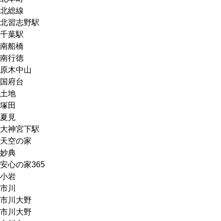
北総線
北習志野駅
千葉駅
南船橋
南行徳
原木中山
国府台
土地
塚田
夏見
大神宮下駅
天空の家
妙典
安心の家365
小岩
市川
市川大野
市川大野