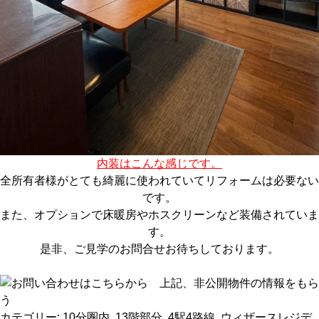
内装はこんな感じです。
全所有者様がとても綺麗に使われていてリフォームは必要ない
です。
また、オプションで床暖房やホスクリーンなど装備されていま
す。
是非、ご見学のお問合せお待ちしております。
カテゴリー:
10分圏内
,
13階部分
,
4駅4路線
,
ウィザースレジデ