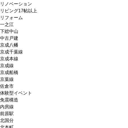
リノベーション
リビング17帖以上
リフォーム
一之江
下総中山
中古戸建
京成八幡
京成千葉線
京成本線
京成線
京成船橋
京葉線
佐倉市
体験型イベント
免震構造
内房線
前原駅
北国分
北本町