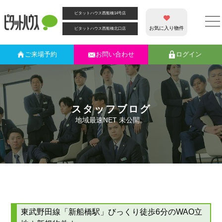
ピタットハウス西船橋14号店
お気に入り物件
ピタットハウス西船橋北口店
ご来場
予約
お問い合わせ
ログイン
スタッフブログ
地域最速NET 未公開。
東武野田線「新船橋駅」びっくり徒歩6分のWAO立