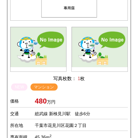
写真枚数：
1
枚
NEW
マンション
480
価格
万円
交通
総武線 新検見川駅 徒歩6分
所在地
千葉市花見川区花園２丁目
2
専有面積
45.36m