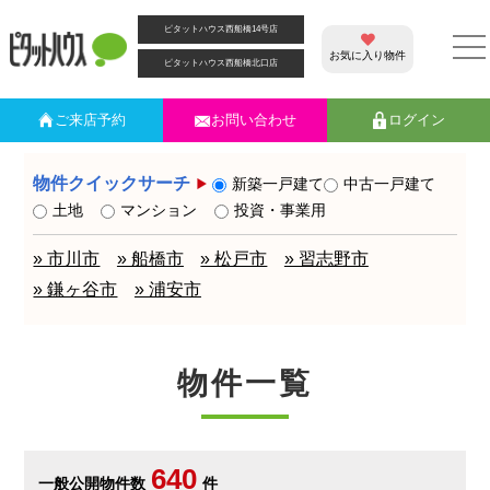
ピタットハウス西船橋14号店
お気に入り物件
ピタットハウス西船橋北口店
ご来店
予約
お問い合わせ
ログイン
物件クイックサーチ
新築一戸建て
中古一戸建て
土地
マンション
投資・事業用
» 市川市
» 船橋市
» 松戸市
» 習志野市
» 鎌ヶ谷市
» 浦安市
物件一覧
640
一般公開物件数
件