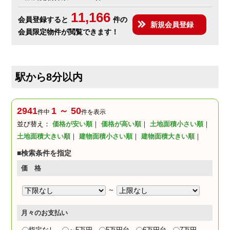
11,166
会員登録すると
件の
新規会員登録
会員限定物件が閲覧できます！
駅から8分以内
2941
1 ～ 50
件中
件を表示
並び替え：
価格が安い順
｜
価格が高い順
｜
土地面積小さい順
｜
土地面積大きい順
｜
建物面積小さい順
｜
建物面積大きい順
｜
■検索条件を指定
価 格
～
月々のお支払い
指定なし
～5万円
5万円台
6万円台
7万円