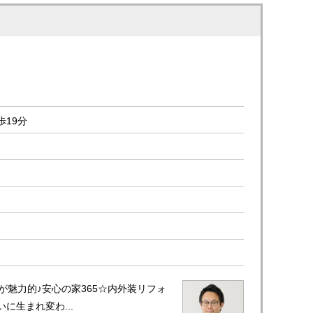
歩19分
が魅力的♪安心の家365☆内外装リフォ
に生まれ変わ...