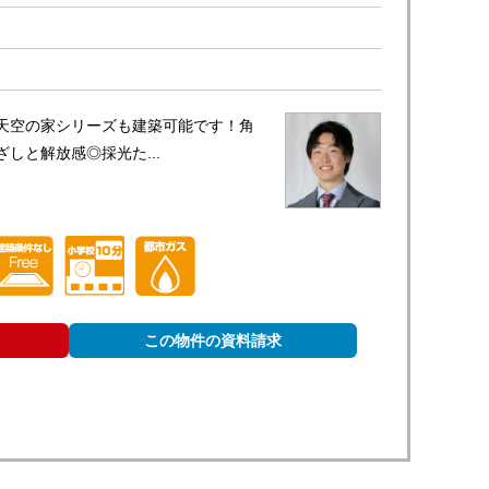
天空の家シリーズも建築可能です！角
しと解放感◎採光た...
この物件の資料請求