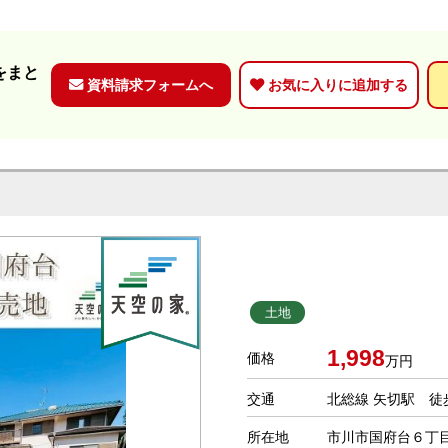
をまと
資料請求フォームへ
お気に入りに追加する
土地
1,998
価格
万円
交通
北総線 矢切駅 徒
所在地
市川市国府台６丁