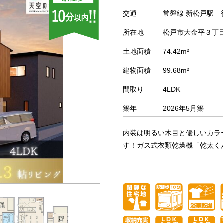
交通
常磐線 新松戸駅 
所在地
松戸市大金平３丁
土地面積
74.42m²
建物面積
99.68m²
間取り
4LDK
築年
2026年5月築
内装は明るい木目と優しいカラ
す！ガス式衣類乾燥機「乾太くん