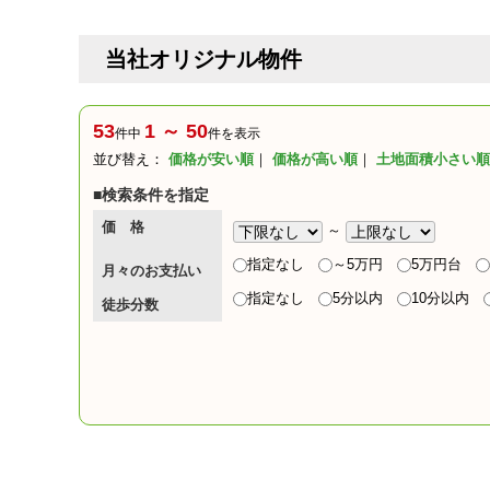
当社オリジナル物件
53
1 ～ 50
件中
件を表示
並び替え：
価格が安い順
｜
価格が高い順
｜
土地面積小さい順
■検索条件を指定
価 格
～
指定なし
～5万円
5万円台
月々のお支払い
指定なし
5分以内
10分以内
徒歩分数