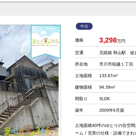
中古
3,298
価格
万円
交通
北総線 秋山駅 徒
所在地
市川市稲越１丁目
土地面積
133.87m²
建物面積
94.39m²
間取り
3LDK
築年
2009年6月築
土地面積40坪のゆとりの住空間
ーム！充実の仕様・設備できれい