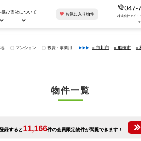
047-
件選び
当社について
お気に入り物件
株式会社アイ・
9
土地
マンション
投資・事業用
» 市川市
» 船橋市
»
物件一覧
11,166
登録すると
件の会員限定物件が閲覧できます！