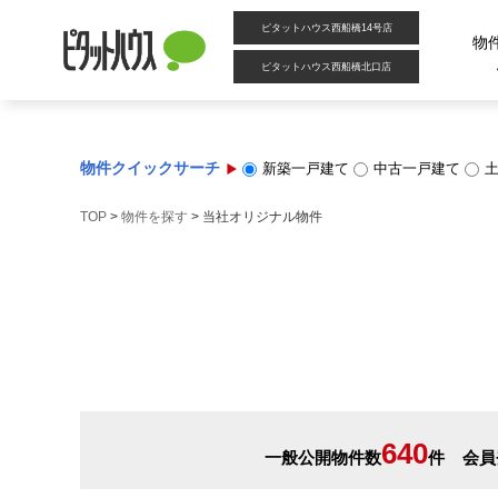
ピタットハウス西船橋14号店
物
ピタットハウス西船橋北口店
物件クイックサーチ
新築一戸建て
中古一戸建て
TOP
>
物件を探す
>
当社オリジナル物件
640
一般公開物件数
件
会員