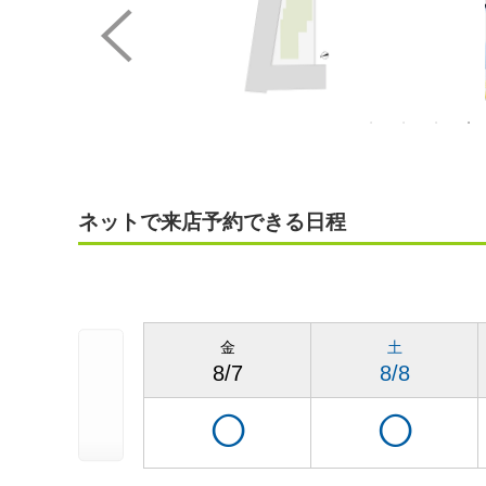
ネットで来店予約できる日程
金
土
8/7
8/8
◯
◯