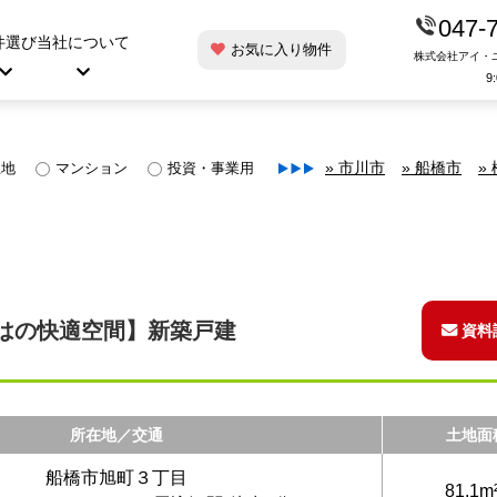
047-
件選び
当社について
お気に入り物件
株式会社アイ・
9
土地
マンション
投資・事業用
» 市川市
» 船橋市
»
はの快適空間】新築戸建
資料
所在地／交通
土地面
船橋市旭町３丁目
81.1m