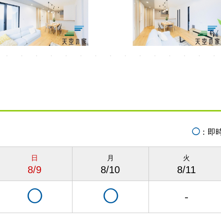
◯
：即
日
月
火
8/9
8/10
8/11
◯
◯
-