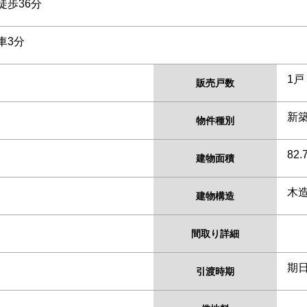
徒歩36分
車3分
1戸
販売戸数
新
物件種別
82.
建物面積
木
建物構造
間取り詳細
期日
引渡時期