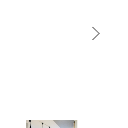
住空間を演出。ホームパーティーでもゲスト
【同仕様】一日の
分に感じる事が出