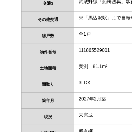
武蔵野線「船橋法典」駅
交通3
※「馬込沢駅」まで自転
その他交通
全1戸
総戸数
111865529001
物件番号
実測 81.1m²
土地面積
3LDK
間取り
2027年2月築
築年月
未完成
現況
所有権