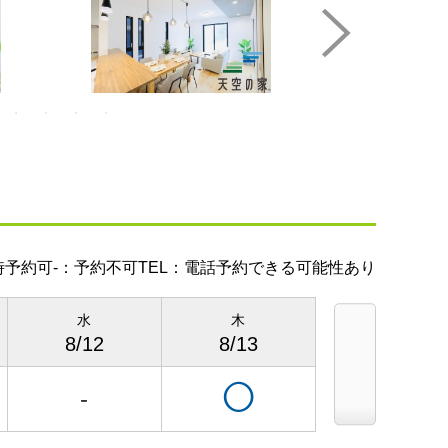
時予約可
-：予約不可
TEL：電話予約できる可能性あり
水
木
金
8/12
8/13
8/14
◯
◯
-