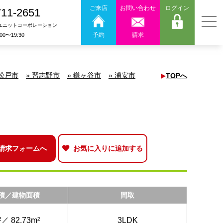
ご来店
お問い合わせ
ログイン
711-2651
ユニットコーポレーション
予約
請求
:00〜19:30
 松戸市
» 習志野市
» 鎌ヶ谷市
» 浦安市
TOPへ
請求フォームへ
お気に入りに追加する
積／建物面積
間取
²／ 82.73m²
3LDK