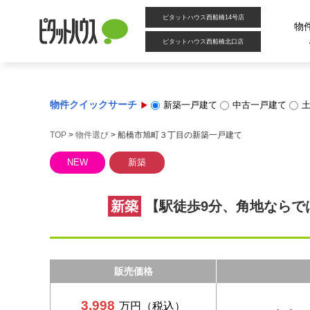
ピタットハウス西船橋14号店
物
ピタットハウス西船橋北口店
物件クイックサーチ
新築一戸建て
中古一戸建て
TOP
>
物件選び
>
船橋市旭町３丁目の新築一戸建て
NEW
新築
新築
【駅徒歩9分、角地ならで
販売価格
3,998
万円（税込）