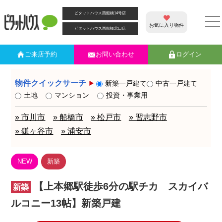
ピタットハウス西船橋14号店
お気に入り物件
ピタットハウス西船橋北口店
ご来店
予約
お問い合わせ
ログイン
物件クイックサーチ
新築一戸建て
中古一戸建て
土地
マンション
投資・事業用
» 市川市
» 船橋市
» 松戸市
» 習志野市
» 鎌ヶ谷市
» 浦安市
NEW
新築
【上本郷駅徒歩6分の駅チカ スカイバ
新築
ルコニー13帖】新築戸建