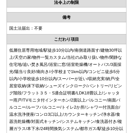
法令上の制限
備考
国土法届出：不要
こだわり項目
低層住居専用地域/駅徒歩10分以内/南側道路面す/建物30坪以
上/天空の家/物件一覧カスタム/当社のみ取り扱い物件/閑静な
住宅地/追い焚き風呂/浴室に窓/浴室乾燥機/オートバス/3面採
光/陽当り良好/南向き/小学校まで1km以内/コンビニ徒歩5分
以内/小学校徒歩10分以内/スーパーが近い/収納充実/納戸/全
居室収納/床下収納/シューズインクローク/パントリー/リビン
グ階段/フラット３５・S適合証明書/LDK18畳以上/シャッタ
ー雨戸/TVモニタ付インターホン/2面以上バルコニー/南面バ
ルコニー/ルーフバルコニー/トイレ2か所/シャワー付洗面台/
温水洗浄便座/コンロ3口以上/カウンターキッチン/浄水器/食
器洗乾燥機/対面式キッチン/システムキッチン/食洗器付き/複
層ガラス/本下水/24時間換気システム/都市ガス/駅徒歩10分以