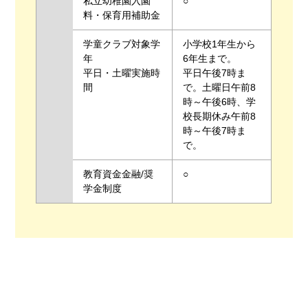
私立幼稚園入園
○
料・保育用補助金
学童クラブ対象学
小学校1年生から
年
6年生まで。
平日・土曜実施時
平日午後7時ま
間
で。土曜日午前8
時～午後6時、学
校長期休み午前8
時～午後7時ま
で。
教育資金金融/奨
○
学金制度