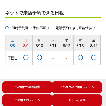
ネットで来店予約できる日程
◯
：即時予約可
-：予約不可
TEL：電話予約できる可能性あり
土
日
月
火
水
木
金
8/8
8/9
8/10
8/11
8/12
8/13
8/14
8
TEL
◯
◯
◯
◯
-
-
この物件の資料請求
この物件のご相談フォーム
ご来場予約フォーム
ちょっと質問