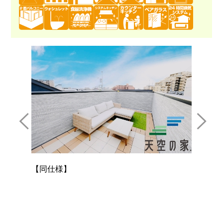
【同仕
【同仕様】
になる
0.4㎡
も穏や
通風と
す。