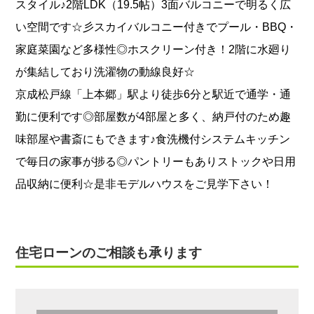
スタイル♪2階LDK（19.5帖）3面バルコニーで明るく広
い空間です☆彡スカイバルコニー付きでプール・BBQ・
家庭菜園など多様性◎ホスクリーン付き！2階に水廻り
が集結しており洗濯物の動線良好☆
京成松戸線「上本郷」駅より徒歩6分と駅近で通学・通
勤に便利です◎部屋数が4部屋と多く、納戸付のため趣
味部屋や書斎にもできます♪食洗機付システムキッチン
で毎日の家事が捗る◎パントリーもありストックや日用
品収納に便利☆是非モデルハウスをご見学下さい！
住宅ローンのご相談も承ります