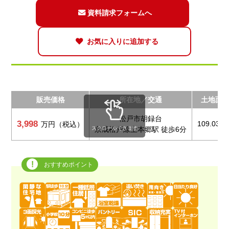
資料請求フォームへ
お気に入りに追加する
販売価格
所在地／交通
土地面
松戸市胡録台
3,998
109.03m
万円（税込）
スクロールできます
京成松戸線上本郷駅 徒歩6分
おすすめポイント