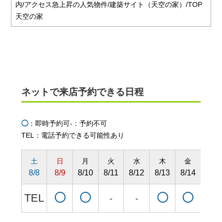
内/アクセス急上昇の人気物件/建築サイト（天空の家）/TOP
天空の家
ネットで来店予約できる日程
◯
：即時予約可
-：予約不可
TEL：電話予約できる可能性あり
土
日
月
火
水
木
金
土
8/8
8/9
8/10
8/11
8/12
8/13
8/14
8/15
TEL
◯
◯
◯
◯
◯
-
-