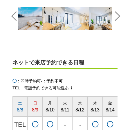
ネットで来店予約できる日程
◯
：即時予約可
-：予約不可
TEL：電話予約できる可能性あり
土
日
月
火
水
木
金
土
8/8
8/9
8/10
8/11
8/12
8/13
8/14
8/15
TEL
◯
◯
◯
◯
◯
-
-