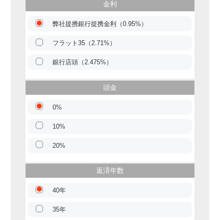
金利
弊社提携銀行提携金利（0.95%）
フラット35（2.71%）
銀行店頭（2.475%）
頭金
0%
10%
20%
返済年数
40年
35年