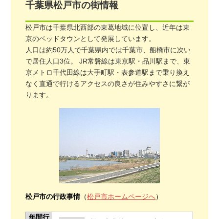
千葉県
松戸市
の街情報
松戸市は千葉県北西部の東葛地域に位置し、近年は東
京のベッドタウンとして発展しています。
人口は約50万人で千葉県内では千葉市、船橋市に次い
で居住人口3位。 JR常磐線は東京駅・品川駅まで、東
京メトロ千代田線は大手町駅・表参道駅まで乗り換え
なく直通で行けるアクセスの良さが住みやすさに繋が
ります。
松戸市の行政事情
（
松戸市ホームページへ
）
年間行