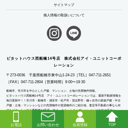
サイトマップ
個人情報の取扱いについて
ピタットハウス西船橋14号店 株式会社アイ・ユニットコーポ
レーション
〒273-0036 千葉県船橋市東中山1-24-23
［TEL］047-711-2651
［FAX］047-711-2804
［営業時間］9:00〜19:30
船橋市、市川市を中心とした戸建、マンション、土地の売買物件情報。
ピタットハウス西船橋14号店 アイ・ユニットコーポレーションでは、最新不動産情報を
毎日更新中！！市川市・船橋市・浦安市・松戸市・習志野市・鎌ヶ谷市の新築戸建・中古
戸建・土地・マンションなどの売買物件や賃貸物件のご紹介他、査定等不動産の事なら何
でもピタットハウス西船橋14号店 アイ・ユニットコーポレーションにお任せ下さい。
ピタットハウスの加盟店は独立自営であり、各店舗の責任のもと運営をしております。
お電話
お問い合わせ
会員登録
TOP