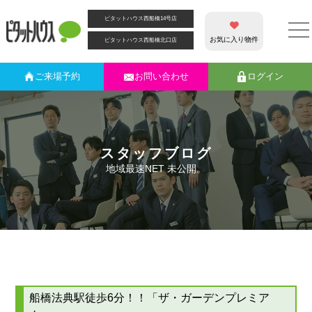
ピタットハウス西船橋14号店
お気に入り物件
ピタットハウス西船橋北口店
ご来場
予約
お問い合わせ
ログイン
スタッフブログ
地域最速NET 未公開。
船橋法典駅徒歩6分！！「ザ・ガーデンプレミア