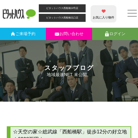
ピタットハウス西船橋14号店
お気に入り物件
ピタットハウス西船橋北口店
ご来場
予約
お問い合わせ
ログイン
スタッフブログ
地域最速NET 未公開。
☆天空の家☆総武線「西船橋駅」徒歩12分の好立地