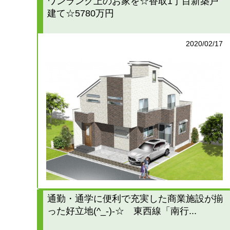
ワンランク上のお家を☆香取1丁目新築戸
建て☆5780万円
2020/02/17
通勤・通学に便利で充実した商業施設が揃
った好立地(^_-)-☆ 東西線「南行...