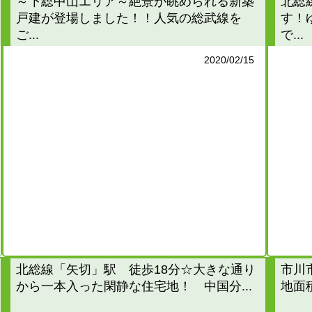
～下総中山エリア～絶景が眺められる新築
北総
戸建が登場しました！！人気の総武線を
す！
ご...
で...
2020/02/15
北総線「矢切」駅 徒歩18分☆大きな通り
市川
から一本入った閑静な住宅地！ 中国分...
地面