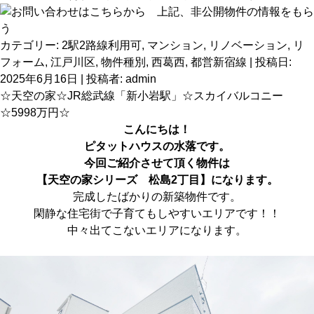
カテゴリー:
2駅2路線利用可
,
マンション
,
リノベーション
,
リ
フォーム
,
江戸川区
,
物件種別
,
西葛西
,
都営新宿線
| 投稿日:
2025年6月16日
|
投稿者:
admin
☆天空の家☆JR総武線「新小岩駅」☆スカイバルコニー
☆5998万円☆
こんにちは！
ピタットハウス
の水落です。
今回ご紹介させて頂く物件は
【天空の家シリーズ 松島2丁目】に
なります。
完成したばかりの新築物件です。
閑静な住宅街で子育てもしやすいエリアです！！
中々出てこないエリアになります。