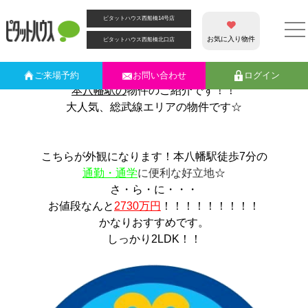
カテゴリー別アーカイブ:
都営新宿線
ピタットハウス西船橋14号店
♬総武線駅近物件♬ 総武線「本八幡駅」徒歩7分♪
☆ブログををご覧いただき誠にありがとうございます☆
お気に入り物件
ピタットハウス西船橋北口店
ピタットハウス西船橋１４号店
の原です！！
今週も目玉物件を皆様にお届け致します。
ご来場
予約
お問い合わせ
ログイン
本八幡駅の
物件のご紹介です！！
大人気、総武線エリアの物件です☆
こちらが外観になります！本八幡駅徒歩7分の
通勤・通学
に便利な好立地
☆
さ・ら・に・・・
お値段なんと
2730
万円
！！！！！！！！！
かなりおすすめです。
しっかり2LDK！！