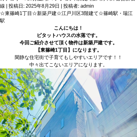
線
| 投稿日:
2025年8月29日
|
投稿者:
admin
☆東篠崎1丁目☆新築戸建☆江戸川区3階建て☆篠崎駅・瑞江
駅
こんにちは！
ピタットハウス
の水落です。
今回ご紹介させて頂く物件は新築戸建です。
【東篠崎1丁目】に
なります。
閑静な住宅街で子育てもしやすいエリアです！！
中々出てこないエリアになります。