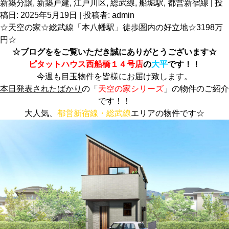
新築分譲
,
新築戸建
,
江戸川区
,
総武線
,
船堀駅
,
都営新宿線
| 投
稿日:
2025年5月19日
|
投稿者:
admin
☆天空の家☆総武線「本八幡駅」徒歩圏内の好立地☆3198万
円☆
☆ブログををご覧いただき誠にありがとうございます☆
ピタットハウス西船橋１４号店
の
大平
です！！
今週も目玉物件を皆様にお届け致します。
本日発表されたばかり
の「
天空の家シリーズ
」の物件のご紹介
です！！
大人気、
都営新宿
線・総武線
エリアの物件です☆