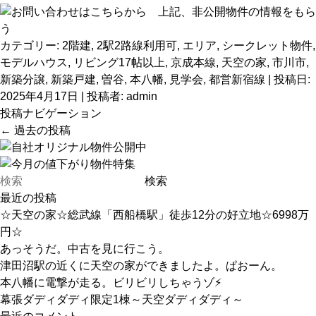
カテゴリー:
2階建
,
2駅2路線利用可
,
エリア
,
シークレット物件
,
モデルハウス
,
リビング17帖以上
,
京成本線
,
天空の家
,
市川市
,
新築分譲
,
新築戸建
,
曽谷
,
本八幡
,
見学会
,
都営新宿線
| 投稿日:
2025年4月17日
|
投稿者:
admin
投稿ナビゲーション
←
過去の投稿
最近の投稿
☆天空の家☆総武線「西船橋駅」徒歩12分の好立地☆6998万
円☆
あっそうだ。中古を見に行こう。
津田沼駅の近くに天空の家ができましたよ。ぱおーん。
本八幡に電撃が走る。ビリビリしちゃうゾ⚡
幕張ダディダディ限定1棟～天空ダディダディ～