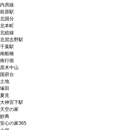
内房線
前原駅
北国分
北本町
北総線
北習志野駅
千葉駅
南船橋
南行徳
原木中山
国府台
土地
塚田
夏見
大神宮下駅
天空の家
妙典
安心の家365