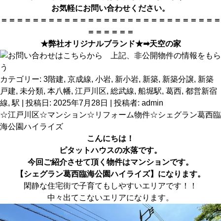
お気軽にお問い合わせください。
＝＝＝＝＝＝＝＝＝＝＝＝＝＝＝＝＝＝＝＝＝＝＝＝＝＝＝＝
＝＝＝＝＝＝
★弊社オリジナルブランド★➡
天空の家
カテゴリー:
3階建
,
京成線
,
小岩
,
新小岩
,
新築
,
新築分譲
,
新築
戸建
,
未分類
,
本八幡
,
江戸川区
,
総武線
,
船堀駅
,
葛西
,
都営新宿
線
,
駅
| 投稿日:
2025年7月28日
|
投稿者:
admin
☆江戸川区☆マンション☆リフォーム物件☆シェグラン葛西臨
海公園ハイライズ
こんにちは！
ピタットハウス
の水落です。
今回ご紹介させて頂く物件はマンションです。
【シェグラン葛西臨海公園ハイライズ】に
なります。
閑静な住宅街で子育てもしやすいエリアです！！
中々出てこないエリアになります。