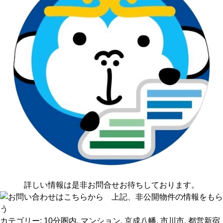
詳しい情報は是非お問合せお待ちしております。
カテゴリー:
10分圏内
,
マンション
,
京成八幡
,
市川市
,
都営新宿