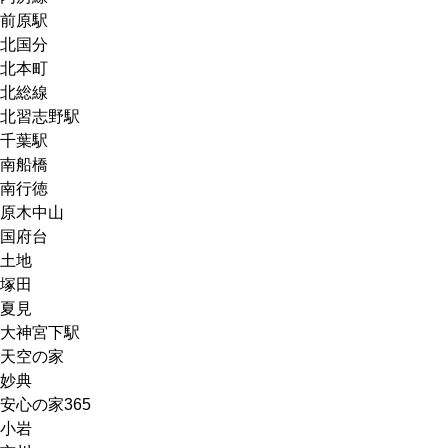
前原駅
北国分
北本町
北総線
北習志野駅
千葉駅
南船橋
南行徳
原木中山
国府台
土地
塚田
夏見
大神宮下駅
天空の家
妙典
安心の家365
小岩