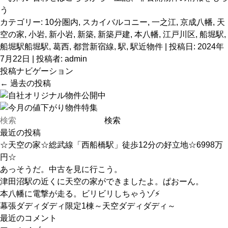
カテゴリー:
10分圏内
,
スカイバルコニー
,
一之江
,
京成八幡
,
天
空の家
,
小岩
,
新小岩
,
新築
,
新築戸建
,
本八幡
,
江戸川区
,
船堀駅
,
船堀駅船堀駅
,
葛西
,
都営新宿線
,
駅
,
駅近物件
| 投稿日:
2024年
7月22日
|
投稿者:
admin
投稿ナビゲーション
←
過去の投稿
最近の投稿
☆天空の家☆総武線「西船橋駅」徒歩12分の好立地☆6998万
円☆
あっそうだ。中古を見に行こう。
津田沼駅の近くに天空の家ができましたよ。ぱおーん。
本八幡に電撃が走る。ビリビリしちゃうゾ⚡
幕張ダディダディ限定1棟～天空ダディダディ～
最近のコメント