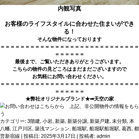
内観写真
お客様のライフスタイルに合わせた住まいができ
る！
そんな物件になっております
＝＝＝＝＝＝＝＝＝＝＝＝＝＝＝＝＝＝＝＝＝＝＝＝＝＝＝＝
＝＝＝＝＝＝
最後まで、ご覧いただきありがとうござい
ます。
こちらの物件の見どころはまだまだございますので
お気軽にお問い合わせください。
＝＝＝＝＝＝＝＝＝＝＝＝＝＝＝＝＝＝＝＝＝＝＝＝＝＝＝＝
＝＝＝＝＝＝
★弊社オリジナルブランド★➡
天空の家
カテゴリー:
3階建
,
小岩
,
新築
,
新築分譲
,
新築戸建
,
未分類
,
本
八幡
,
江戸川区
,
築浅マンション
,
船堀駅
,
船堀駅船堀駅
,
葛西
,
都
営新宿線
| 投稿日:
2025年3月17日
|
投稿者:
admin