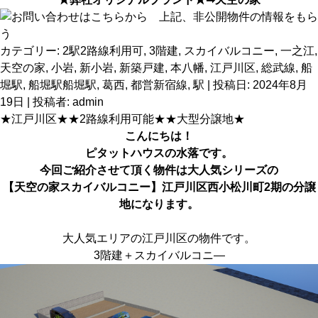
カテゴリー:
2駅2路線利用可
,
3階建
,
スカイバルコニー
,
一之江
,
天空の家
,
小岩
,
新小岩
,
新築戸建
,
本八幡
,
江戸川区
,
総武線
,
船
堀駅
,
船堀駅船堀駅
,
葛西
,
都営新宿線
,
駅
| 投稿日:
2024年8月
19日
|
投稿者:
admin
★江戸川区★★2路線利用可能★★大型分譲地★
こんにちは！
ピタットハウス
の水落です。
今回ご紹介させて頂く物件は大人気シリーズの
【天空の家スカイバルコニー】江戸川区西小松川町2期の分譲
地
になります。
大人気エリアの江戸川区の物件です。
3階建＋スカイバルコニ―