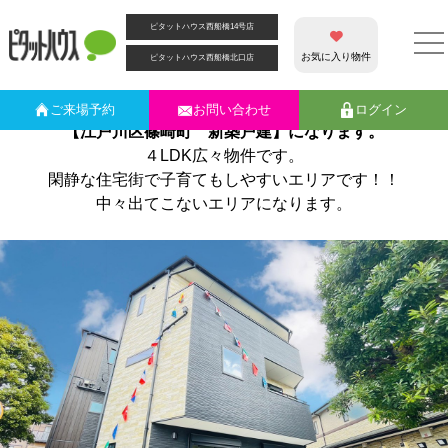
カテゴリー別アーカイブ:
船堀駅船堀駅
ピタットハウス西船橋14号店
★江戸川区エリア★小・中学校が近いエリア★５０００万円台
こんにちは！
お気に入り物件
ピタットハウス西船橋北口店
ピタットハウス
の水落です。
今回ご紹介させて頂く物件は新築戸建
です。
ご来場
予約
お問い合わせ
ログイン
【江戸川区篠崎町 新築戸建】に
なります。
４LDK広々物件です。
閑静な住宅街で子育てもしやすいエリアです！！
中々出てこないエリアになります。