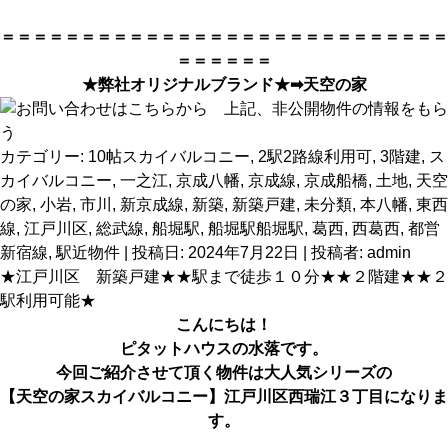
＝＝＝＝＝＝＝＝＝＝＝＝＝＝＝＝＝＝＝＝＝＝＝＝＝＝＝＝
＝＝＝＝＝＝
★弊社オリジナルブランド★➡
天空の家
カテゴリー:
10帖スカイバルコニー
,
2駅2路線利用可
,
3階建
,
ス
カイバルコニー
,
一之江
,
京成八幡
,
京成線
,
京成船橋
,
土地
,
天空
の家
,
小岩
,
市川
,
新京成線
,
新築
,
新築戸建
,
未分類
,
本八幡
,
東西
線
,
江戸川区
,
総武線
,
船堀駅
,
船堀駅船堀駅
,
葛西
,
西葛西
,
都営
新宿線
,
駅近物件
| 投稿日:
2024年7月22日
|
投稿者:
admin
★江戸川区 新築戸建★★駅まで徒歩１０分★★２階建★★２
駅利用可能★
こんにちは！
ピタットハウス
の水落です。
今回ご紹介させて頂く物件は大人気シリーズの
【天空の家スカイバルコニー】江戸川区西瑞江３丁目
になりま
す。