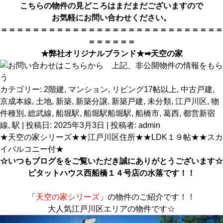
こちらの物件の見どころはまだまだございますので
お気軽にお問い合わせください。
＝＝＝＝＝＝＝＝＝＝＝＝＝＝＝＝＝＝＝＝＝＝＝＝＝＝＝＝
＝＝＝＝＝＝
★弊社オリジナルブランド★➡
天空の家
カテゴリー:
2階建
,
マンション
,
リビング17帖以上
,
中古戸建
,
京成本線
,
土地
,
新築
,
新築分譲
,
新築戸建
,
未分類
,
江戸川区
,
物
件種別
,
総武線
,
船堀駅
,
船堀駅船堀駅
,
船橋市
,
葛西
,
都営新宿
線
,
駅
| 投稿日:
2025年3月3日
|
投稿者:
admin
★天空の家シリーズ★★江戸川区住所★★LDK１９帖★★スカ
イバルコニー付★
☆いつもブログををご覧いただき誠にありがとうございます☆
ピタットハウス西船橋１４号店の水落です！！
「
天空の家シリーズ
」の物件のご紹介です！！
大人気江戸川区エリアの物件です☆