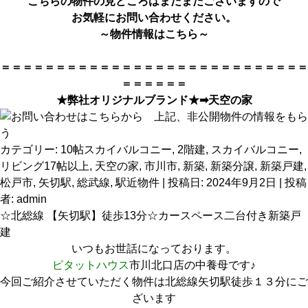
こちらの物件の見どころはまだまだございますので
お気軽にお問い合わせください。
～物件情報は
こちら
～
＝＝＝＝＝＝＝＝＝＝＝＝＝＝＝＝＝＝＝＝＝＝＝＝＝＝＝＝
＝＝＝＝＝＝
★弊社オリジナルブランド★➡
天空の家
カテゴリー:
10帖スカイバルコニー
,
2階建
,
スカイバルコニー
,
リビング17帖以上
,
天空の家
,
市川市
,
新築
,
新築分譲
,
新築戸建
,
松戸市
,
矢切駅
,
総武線
,
駅近物件
| 投稿日:
2024年9月2日
|
投稿
者:
admin
☆北総線 【矢切駅】徒歩13分☆カースペース二台付き新築戸
建
いつもお世話になっております。
ピタットハウス
市川北口店の中養母です♪
今回ご紹介させていただく物件は北総線矢切駅徒歩１３分にご
ざいます