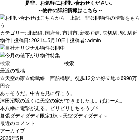
是非、お気軽にお問い合わせください。
～物件の詳細情報は
こちら
～
カテゴリー:
北総線
,
国府台
,
市川市
,
新築戸建
,
矢切駅
,
駅
,
駅近
物件
| 投稿日:
2021年5月10日
|
投稿者:
admin
最近の投稿
☆天空の家☆総武線「西船橋駅」徒歩12分の好立地☆6998万
円☆
あっそうだ。中古を見に行こう。
津田沼駅の近くに天空の家ができましたよ。ぱおーん。
本八幡に電撃が走る。ビリビリしちゃうゾ⚡
幕張ダディダディ限定1棟～天空ダディダディ～
最近のコメント
アーカイブ
2026年5月