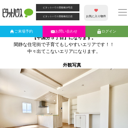
カテゴリー別アーカイブ:
矢切駅
ピタットハウス西船橋14号店
☆市川市☆中国分5丁目新築戸建登場！
こんにちは！
お気に入り物件
ピタットハウス西船橋北口店
ピタットハウス
の保坂です。
今回ご紹介させて頂く物件は新築戸建です。
ご来場
予約
お問い合わせ
ログイン
【中国分５丁目】に
なります。
閑静な住宅街で子育てもしやすいエリアです！！
中々出てこないエリアになります。
外観写真