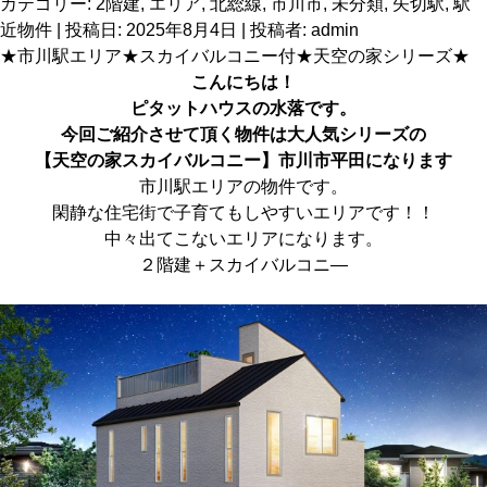
カテゴリー:
2階建
,
エリア
,
北総線
,
市川市
,
未分類
,
矢切駅
,
駅
近物件
| 投稿日:
2025年8月4日
|
投稿者:
admin
★市川駅エリア★スカイバルコニー付★天空の家シリーズ★
こんにちは！
ピタットハウス
の水落です。
今回ご紹介させて頂く物件は大人気シリーズの
【天空の家スカイバルコニー】市川市平田
になります
市川駅エリアの物件です。
閑静な住宅街で子育てもしやすいエリアです！！
中々出てこないエリアになります。
２階建＋スカイバルコニ―