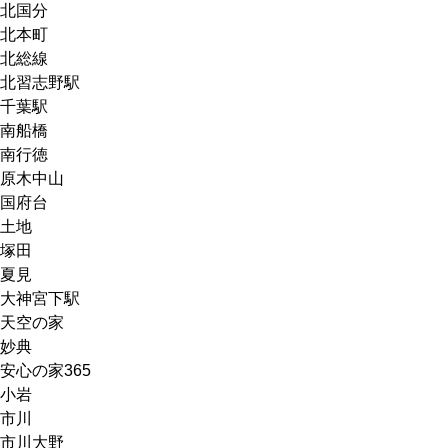
北国分
北本町
北総線
北習志野駅
千葉駅
南船橋
南行徳
原木中山
国府台
土地
塚田
夏見
大神宮下駅
天空の家
妙典
安心の家365
小岩
市川
市川大野