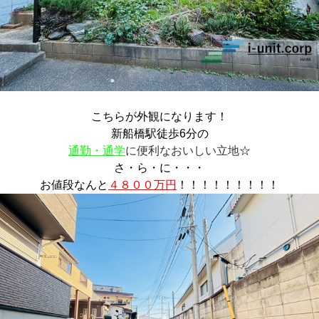
こちらが外観になります！
新船橋駅徒歩6分の
通勤・通学
に便利なおいしい立地
☆
さ・ら・に・・・
お値段なんと
４８００
万円
！！！！！！！！！