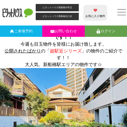
カテゴリー別アーカイブ:
土地
ピタットハウス西船橋14号店
東武野田線「新船橋駅」びっくり徒歩6分のWAO立地☆新規物
件☆
お気に入り物件
ピタットハウス西船橋北口店
☆ブログををご覧いただき誠にありがとうございます☆
ピタットハウス西船橋１４号店
の原
ご来場
予約
お問い合わせ
ログイン
です！！
今週も目玉物件を皆様にお届け致します。
公開されたばかり
の「
超駅近シリーズ
」の物件のご紹介で
す！！
大人気、新船橋駅エリアの物件です☆