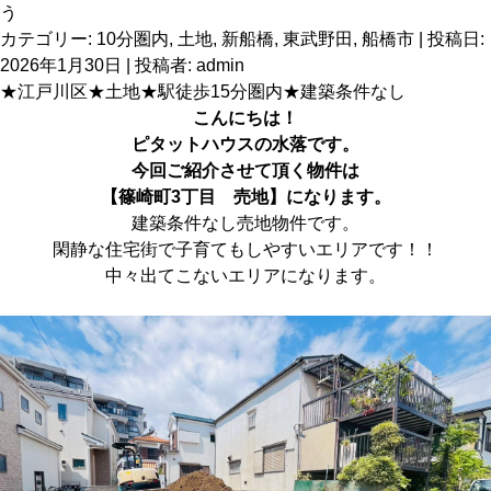
カテゴリー:
10分圏内
,
土地
,
新船橋
,
東武野田
,
船橋市
| 投稿日:
2026年1月30日
|
投稿者:
admin
★江戸川区★土地★駅徒歩15分圏内★建築条件なし
こんにちは！
ピタットハウス
の水落です。
今回ご紹介させて頂く物件は
【篠崎町3丁目 売地】に
なります。
建築条件なし売地物件です。
閑静な住宅街で子育てもしやすいエリアです！！
中々出てこないエリアになります。