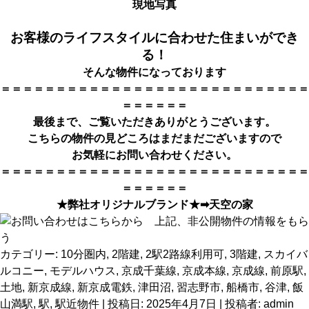
現地写真
お客様のライフスタイルに合わせた住まいができ
る！
そんな物件になっております
＝＝＝＝＝＝＝＝＝＝＝＝＝＝＝＝＝＝＝＝＝＝＝＝＝＝＝＝
＝＝＝＝＝＝
最後まで、ご覧いただきありがとうござい
ます。
こちらの物件の見どころはまだまだございますので
お気軽にお問い合わせください。
＝＝＝＝＝＝＝＝＝＝＝＝＝＝＝＝＝＝＝＝＝＝＝＝＝＝＝＝
＝＝＝＝＝＝
★弊社オリジナルブランド★➡
天空の家
カテゴリー:
10分圏内
,
2階建
,
2駅2路線利用可
,
3階建
,
スカイバ
ルコニー
,
モデルハウス
,
京成千葉線
,
京成本線
,
京成線
,
前原駅
,
土地
,
新京成線
,
新京成電鉄
,
津田沼
,
習志野市
,
船橋市
,
谷津
,
飯
山満駅
,
駅
,
駅近物件
| 投稿日:
2025年4月7日
|
投稿者:
admin