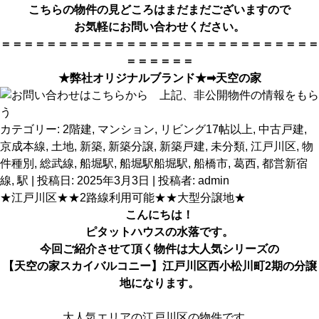
こちらの物件の見どころはまだまだございますので
お気軽にお問い合わせください。
＝＝＝＝＝＝＝＝＝＝＝＝＝＝＝＝＝＝＝＝＝＝＝＝＝＝＝＝
＝＝＝＝＝＝
★弊社オリジナルブランド★➡
天空の家
カテゴリー:
2階建
,
マンション
,
リビング17帖以上
,
中古戸建
,
京成本線
,
土地
,
新築
,
新築分譲
,
新築戸建
,
未分類
,
江戸川区
,
物
件種別
,
総武線
,
船堀駅
,
船堀駅船堀駅
,
船橋市
,
葛西
,
都営新宿
線
,
駅
| 投稿日:
2025年3月3日
|
投稿者:
admin
★江戸川区★★2路線利用可能★★大型分譲地★
こんにちは！
ピタットハウス
の水落です。
今回ご紹介させて頂く物件は大人気シリーズの
【天空の家スカイバルコニー】江戸川区西小松川町2期の分譲
地
になります。
大人気エリアの江戸川区の物件です。