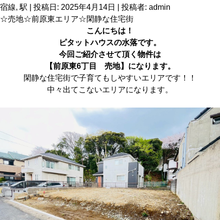
宿線
,
駅
| 投稿日:
2025年4月14日
|
投稿者:
admin
☆売地☆前原東エリア☆閑静な住宅街
こんにちは！
ピタットハウス
の水落です。
今回ご紹介させて頂く物件は
【前原東6丁目 売地】に
なります。
閑静な住宅街で子育てもしやすいエリアです！！
中々出てこないエリアになります。