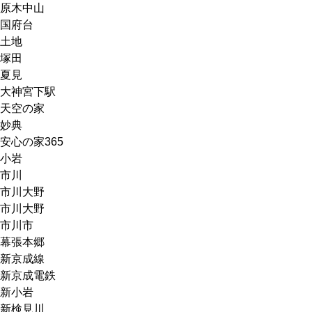
原木中山
国府台
土地
塚田
夏見
大神宮下駅
天空の家
妙典
安心の家365
小岩
市川
市川大野
市川大野
市川市
幕張本郷
新京成線
新京成電鉄
新小岩
新検見川