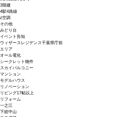
3階建
4駅4路線
z空調
その他
みどり台
イベント告知
ウィザースレジデンス千葉県庁前
エリア
オール電化
シークレット物件
スカイバルコニー
マンション
モデルハウス
リノベーション
リビング17帖以上
リフォーム
一之江
下総中山