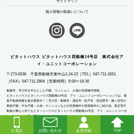
サイトマップ
個人情報の取扱いについて
ピタットハウス ピタットハウス西船橋14号店 株式会社ア
イ・ユニットコーポレーション
〒273-0036 千葉県船橋市東中山1-24-23
［TEL］047-711-2651
［FAX］047-711-2804
［営業時間］9:00〜19:30
船橋市、市川市を中心とした戸建、マンション、土地の売買物件情報。
ピタットハウスピタットハウス西船橋14号店 アイ・ユニットコーポレーションでは、最
新不動産情報を毎日更新中！！市川市・船橋市・浦安市・松戸市・習志野市・鎌ヶ谷市の
新築戸建・中古戸建・土地・マンションなどの売買物件や賃貸物件のご紹介他、査定等不
動産の事なら何でもピタットハウスピタットハウス西船橋14号店 アイ・ユニットコーポ
レーションにお任せ下さい。
ピタットハウスの加盟店は独立自営であり、各店舗の責任のもと運営をしております。
お電話
お問い合わせ
会員登録
TOP