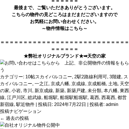
＝＝＝＝＝＝
最後まで、ご覧いただきありがとうござい
ます。
こちらの物件の見どころはまだまだございますので
お気軽にお問い合わせください。
～物件情報はこちら～
＝＝＝＝＝＝＝＝＝＝＝＝＝＝＝＝＝＝＝＝＝＝＝＝＝＝＝＝
＝＝＝＝＝＝
★弊社オリジナルブランド★➡
天空の家
カテゴリー:
10帖スカイバルコニー
,
2駅2路線利用可
,
3階建
,
ス
カイバルコニー
,
一之江
,
京成八幡
,
京成線
,
京成船橋
,
土地
,
天空
の家
,
小岩
,
市川
,
新京成線
,
新築
,
新築戸建
,
未分類
,
本八幡
,
東西
線
,
江戸川区
,
総武線
,
船堀駅
,
船堀駅船堀駅
,
葛西
,
西葛西
,
都営
新宿線
,
駅近物件
| 投稿日:
2024年7月22日
|
投稿者:
admin
投稿ナビゲーション
←
過去の投稿