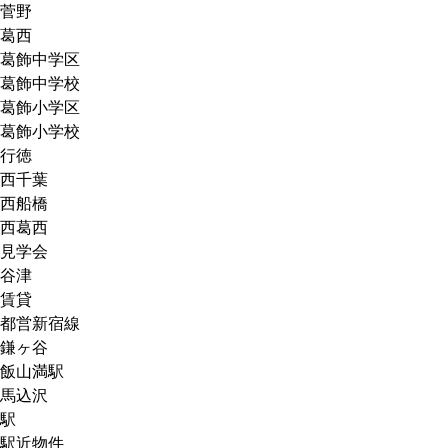
菅野
葛西
葛飾中学区
葛飾中学校
葛飾小学区
葛飾小学校
行徳
西千葉
西船橋
西葛西
見学会
谷津
賃貸
都営新宿線
鎌ヶ谷
飯山満駅
馬込沢
駅
駅近物件