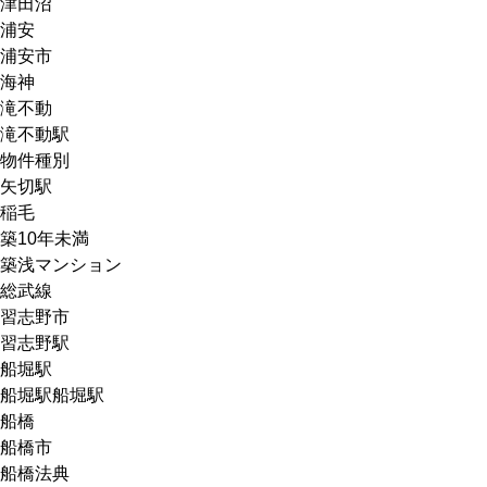
津田沼
浦安
浦安市
海神
滝不動
滝不動駅
物件種別
矢切駅
稲毛
築10年未満
築浅マンション
総武線
習志野市
習志野駅
船堀駅
船堀駅船堀駅
船橋
船橋市
船橋法典