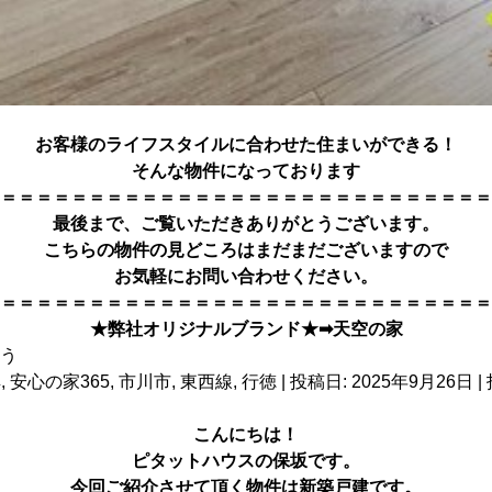
お客様のライフスタイルに合わせた住まいができる！
そんな物件になっております
＝＝＝＝＝＝＝＝＝＝＝＝＝＝＝＝＝＝＝＝＝＝＝＝＝＝＝＝
最後まで、ご覧いただきありがとうござい
ます。
こちらの物件の見どころはまだまだございますので
お気軽にお問い合わせください。
＝＝＝＝＝＝＝＝＝＝＝＝＝＝＝＝＝＝＝＝＝＝＝＝＝＝＝＝
★弊社オリジナルブランド★➡
天空の家
典
,
安心の家365
,
市川市
,
東西線
,
行徳
| 投稿日:
2025年9月26日
|
こんにちは！
ピタットハウス
の保坂です。
今回ご紹介させて頂く物件は新築戸建です。