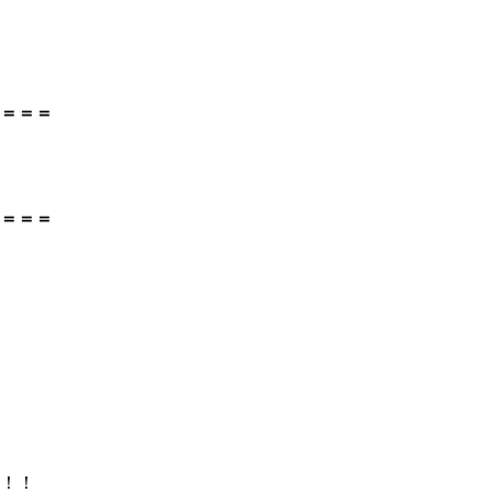
！
＝＝＝
＝＝＝
！！