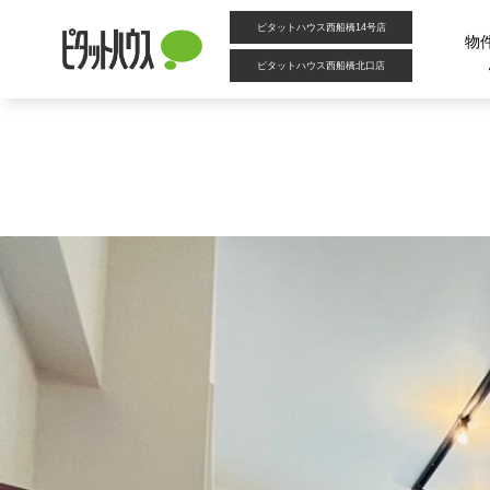
カテゴリー別アーカイブ:
新浦安
ピタットハウス西船橋14号店
★リフォーム済みマンション★家具付物件★新浦安エリア★入船
物
ピタットハウス西船橋北口店