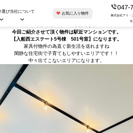
047-
西エステート5号棟 501号室★
件選び
当社について
お気に入り物件
株式会社アイ・
こんにちは！
9
ピタットハウス
の水落です。
今回ご紹介させて頂く物件は駅近マンションです。
【入船西エステート5号棟 501号室】に
なります。
家具付物件の為直ぐ新生活を送れますね
閑静な住宅街で子育てもしやすいエリアです！！
中々出てこないエリアになります。