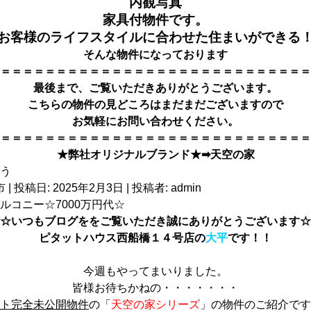
内観写真
家具付物件です。
お客様のライフスタイルに合わせた住まいができる
そんな物件になっております
＝＝＝＝＝＝＝＝＝＝＝＝＝＝＝＝＝＝＝＝＝＝＝＝＝＝＝＝
最後まで、ご覧いただきありがとうござい
ます。
こちらの物件の見どころはまだまだございますので
お気軽にお問い合わせください。
＝＝＝＝＝＝＝＝＝＝＝＝＝＝＝＝＝＝＝＝＝＝＝＝＝＝＝＝
★弊社オリジナルブランド★➡
天空の家
市
| 投稿日:
2025年2月3日
|
投稿者:
admin
コニー☆7000万円代☆
☆いつもブログををご覧いただき誠にありがとうございます☆
ピタットハウス西船橋１４号店の
大平
です！！
今週もやってまいりました。
皆様お待ちかねの・・・・・・・
ト完全未公開物件
の「
天空の家シリーズ
」の物件のご紹介です