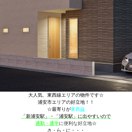
大人気、東西線エリアの物件です☆
浦安市エリアの好立地！！
☆最寄りが
東西
線
「新浦安駅」・「浦安駅」に出やすいので
通勤・通学
に便利な好立地
☆
さ・ら・に・・・