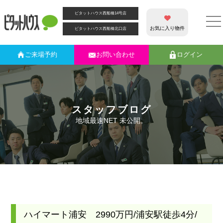
ピタットハウス西船橋14号店
お気に入り物件
ピタットハウス西船橋北口店
ご来場
予約
お問い合わせ
ログイン
スタッフブログ
地域最速NET 未公開。
ハイマート浦安 2990万円/浦安駅徒歩4分/