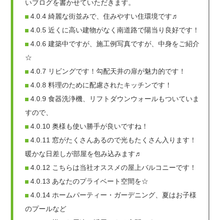
いブログを書かせていただきます。
4.0.4
綺麗な街並みで、住みやすい住環境です♬
4.0.5
近くに高い建物がなく南道路で陽当り良好です！
4.0.6
建築中ですが、施工例写真ですが、中身をご紹介
☆
4.0.7
リビングです！勾配天井の扉が魅力的です！
4.0.8
料理のために配慮されたキッチンです！
4.0.9
食器洗浄機、リフトダウンウォールもついていま
すので、
4.0.10
奥様も使い勝手が良いですね！
4.0.11
窓がたくさんあるので光もたくさん入ります！
暖かな日差しが部屋を包み込みます♬
4.0.12
こちらは当社オススメの屋上バルコニーです！
4.0.13
あなたのプライベート空間を☆
4.0.14
ホームパーティー・ガーデニング、夏はお子様
のプールなど