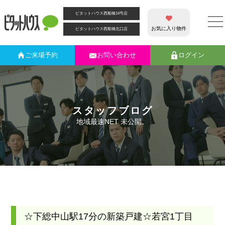
ピタットハウス西船橋14号店
お気に入り物件
ピタットハウス西船橋北口店
ご来場
予約
お問い合わせ
ログイン
スタッフブログ
地域最速NET 未公開。
☆下総中山駅17分の新築戸建☆若宮1丁目