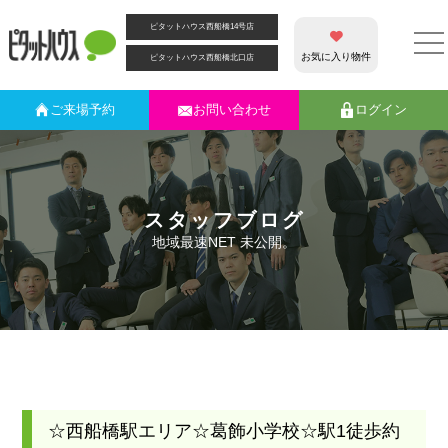
ピタットハウス西船橋14号店
お気に入り物件
ピタットハウス西船橋北口店
ご来場
予約
お問い合わせ
ログイン
スタッフブログ
地域最速NET 未公開。
☆西船橋駅エリア☆葛飾小学校☆駅1徒歩約