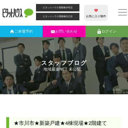
ピタットハウス西船橋14号店
お気に入り物件
ピタットハウス西船橋北口店
ご来場
予約
お問い合わせ
ログイン
スタッフブログ
地域最速NET 未公開。
★市川市★新築戸建★4棟現場★2階建て