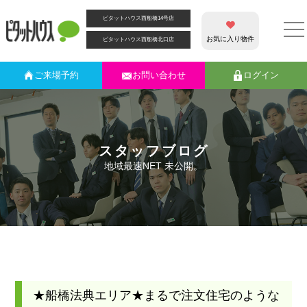
ピタットハウス西船橋14号店
お気に入り物件
ピタットハウス西船橋北口店
ご来場
予約
お問い合わせ
ログイン
スタッフブログ
地域最速NET 未公開。
★船橋法典エリア★まるで注文住宅のような