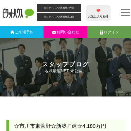
ピタットハウス西船橋14号店
お気に入り物件
ピタットハウス西船橋北口店
ご来場
予約
お問い合わせ
ログイン
スタッフブログ
地域最速NET 未公開。
☆市川市東菅野☆新築戸建☆4,180万円