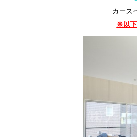
カース
※以下