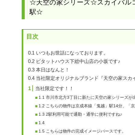
☆天空の家シリーズ☆スカイバルコ
駅☆
目次
0.1
いつもお世話になっております。
0.2
ピタットハウス下総中山店の小坂です♪
0.3
本日はなんと！
0.4
当社限定オリジナルブランド『天空の家スカ
1
当社限定です！！
1.1
市川市北方3丁目に新たに天空の家シリーズが
1.2
こちらの物件は京成本線「鬼越」駅14分、「京
1.3
2駅利用可能で通勤・通学に便利ですね♪
1.4
1.5
こちらは物件の完成イメージパースです。