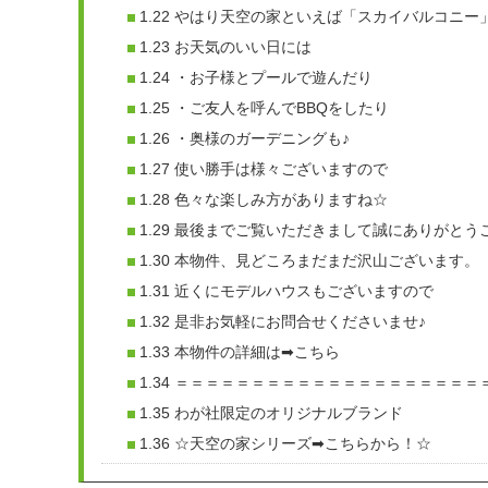
1.22
やはり天空の家といえば「スカイバルコニー」
1.23
お天気のいい日には
1.24
・お子様とプールで遊んだり
1.25
・ご友人を呼んでBBQをしたり
1.26
・奥様のガーデニングも♪
1.27
使い勝手は様々ございますので
1.28
色々な楽しみ方がありますね☆
1.29
最後までご覧いただきまして誠にありがとう
1.30
本物件、見どころまだまだ沢山ございます。
1.31
近くにモデルハウスもございますので
1.32
是非お気軽にお問合せくださいませ♪
1.33
本物件の詳細は➡こちら
1.34
＝＝＝＝＝＝＝＝＝＝＝＝＝＝＝＝＝＝＝＝
1.35
わが社限定のオリジナルブランド
1.36
☆天空の家シリーズ➡こちらから！☆