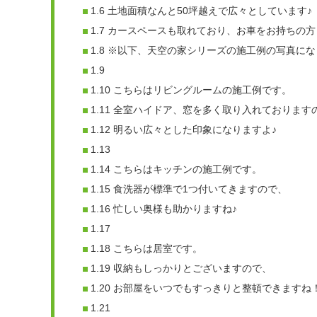
1.6
土地面積なんと50坪越えで広々としています♪
1.7
カースペースも取れており、お車をお持ちの方
1.8
※以下、天空の家シリーズの施工例の写真にな
1.9
1.10
こちらはリビングルームの施工例です。
1.11
全室ハイドア、窓を多く取り入れております
1.12
明るい広々とした印象になりますよ♪
1.13
1.14
こちらはキッチンの施工例です。
1.15
食洗器が標準で1つ付いてきますので、
1.16
忙しい奥様も助かりますね♪
1.17
1.18
こちらは居室です。
1.19
収納もしっかりとございますので、
1.20
お部屋をいつでもすっきりと整頓できますね
1.21