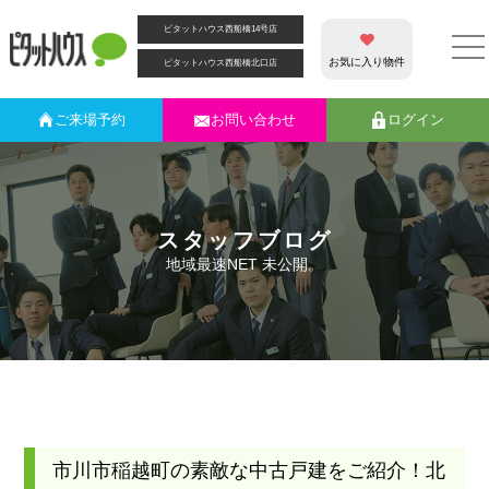
ピタットハウス西船橋14号店
お気に入り物件
ピタットハウス西船橋北口店
ご来場
予約
お問い合わせ
ログイン
スタッフブログ
地域最速NET 未公開。
市川市稲越町の素敵な中古戸建をご紹介！北