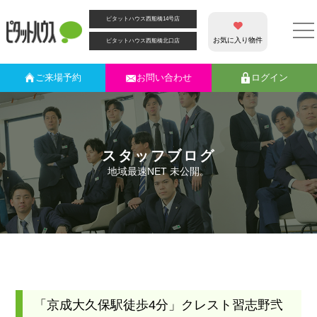
ピタットハウス西船橋14号店
お気に入り物件
ピタットハウス西船橋北口店
ご来場
予約
お問い合わせ
ログイン
スタッフブログ
地域最速NET 未公開。
「京成大久保駅徒歩4分」クレスト習志野弐