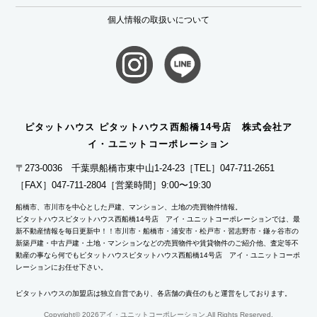
個人情報の取扱いについて
ピタットハウス ピタットハウス西船橋14号店 株式会社ア
イ・ユニットコーポレーション
〒273-0036 千葉県船橋市東中山1-24-23
［TEL］047-711-2651
［FAX］047-711-2804
［営業時間］9:00〜19:30
船橋市、市川市を中心とした戸建、マンション、土地の売買物件情報。
ピタットハウスピタットハウス西船橋14号店 アイ・ユニットコーポレーションでは、最
新不動産情報を毎日更新中！！市川市・船橋市・浦安市・松戸市・習志野市・鎌ヶ谷市の
新築戸建・中古戸建・土地・マンションなどの売買物件や賃貸物件のご紹介他、査定等不
動産の事なら何でもピタットハウスピタットハウス西船橋14号店 アイ・ユニットコーポ
レーションにお任せ下さい。
ピタットハウスの加盟店は独立自営であり、各店舗の責任のもと運営をしております。
Copyright©
2026アイ・ユニットコーポレーション.All Rights Reserved.