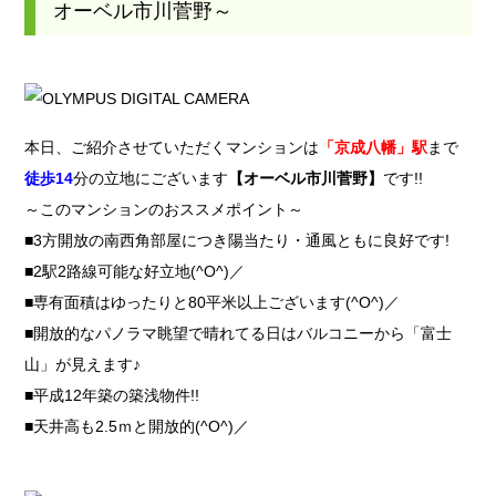
オーベル市川菅野～
本日、ご紹介させていただくマンションは
「京成八幡」駅
まで
徒歩14
分の立地にございます
【オーベル市川菅野】
です!!
～このマンションのおススメポイント～
■3方開放の南西角部屋につき陽当たり・通風ともに良好です!
■2駅2路線可能な好立地(^O^)／
■専有面積はゆったりと80平米以上ございます(^O^)／
■開放的なパノラマ眺望で晴れてる日はバルコニーから「富士
山」が見えます♪
■平成12年築の築浅物件!!
■天井高も2.5ｍと開放的(^O^)／