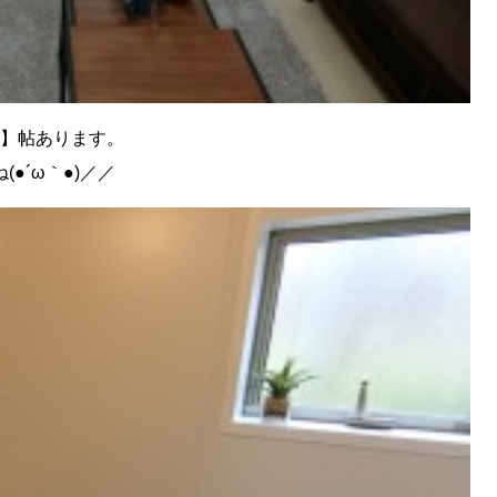
5】帖あります。
●´ω｀●)／／