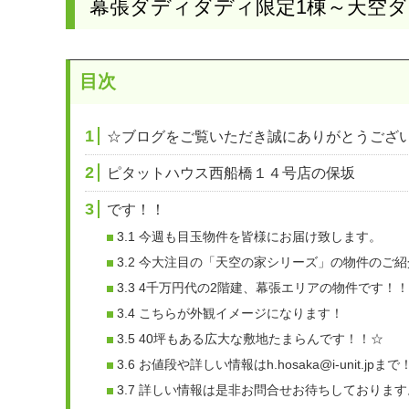
幕張ダディダディ限定1棟～天空
目次
1
☆ブログをご覧いただき誠にありがとうござ
2
ピタットハウス西船橋１４号店の保坂
3
です！！
3.1
今週も目玉物件を皆様にお届け致します。
3.2
今大注目の「天空の家シリーズ」の物件のご紹
3.3
4千万円代の2階建、幕張エリアの物件です！
3.4
こちらが外観イメージになります！
3.5
40坪もある広大な敷地たまらんです！！☆
3.6
お値段や詳しい情報はh.hosaka@i-unit.jp
3.7
詳しい情報は是非お問合せお待ちしております