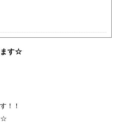
ます☆
す！！
！☆