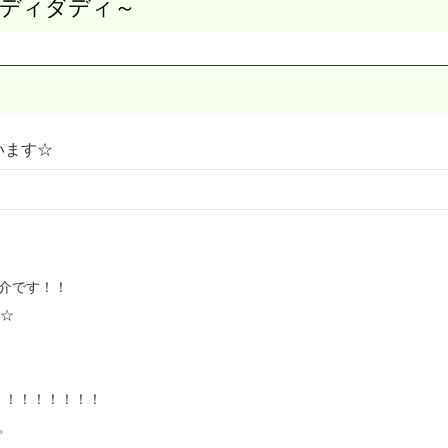
ダディダディ～
います☆
介です！！
！☆
まで！！！！！！！！
。