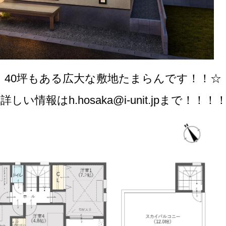
40坪もある広大な敷地たまらんです！！
☆
しい情報はh.hosaka@i-unit.jpまで！！