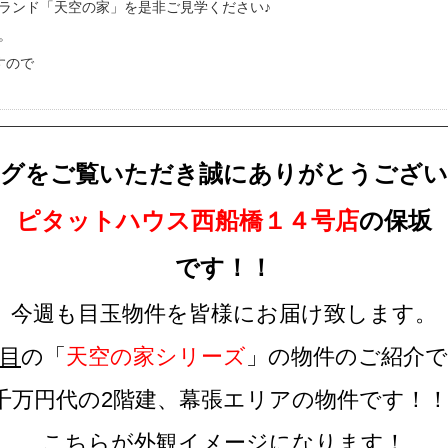
ランド「天空の家」を是非ご見学ください♪
。
すので
ログをご覧いただき誠にありがとうござい
ピタットハウス西船橋１４号店
の保坂
です！！
今週も目玉物件を皆様にお届け致します。
目
の「
天空の家シリーズ
」の物件のご紹介で
千万円代の2階建、幕張エリアの物件です！
こちらが外観イメージになります！