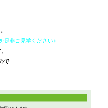
す。
を是非ご見学ください♪
す。
ので