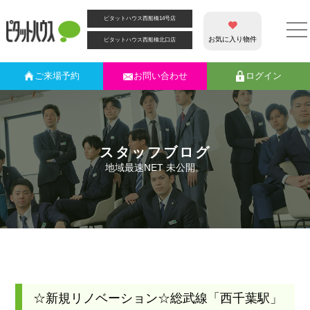
ピタットハウス西船橋14号店
お気に入り物件
ピタットハウス西船橋北口店
ご来場
予約
お問い合わせ
ログイン
スタッフブログ
地域最速NET 未公開。
☆新規リノベーション☆総武線「西千葉駅」