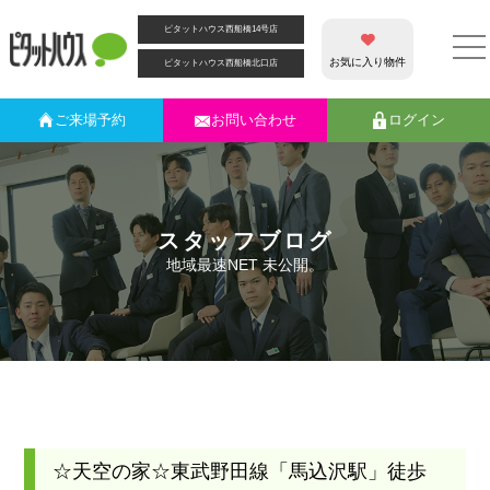
ピタットハウス西船橋14号店
お気に入り物件
ピタットハウス西船橋北口店
ご来場
予約
お問い合わせ
ログイン
スタッフブログ
地域最速NET 未公開。
☆天空の家☆東武野田線「馬込沢駅」徒歩