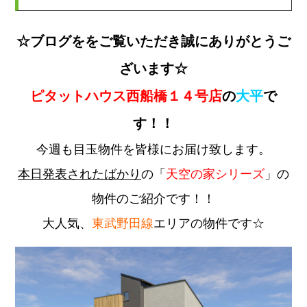
☆ブログををご覧いただき誠にありがとうご
ざいます☆
ピタットハウス西船橋１４号店
の
大平
で
す！！
今週も目玉物件を皆様にお届け致します。
本日発表されたばかり
の「
天空の家シリーズ
」の
物件のご紹介です！！
大人気、
東武野田線
エリアの物件です☆