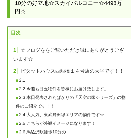
10分の好立地☆スカイバルコニー☆4498万
円☆
目次
1
☆ブログををご覧いただき誠にありがとうござ
います☆
2
ピタットハウス西船橋１４号店の大平です！！
2.1
2.2
今週も目玉物件を皆様にお届け致します。
2.3
本日発表されたばかりの「天空の家シリーズ」の物
件のご紹介です！！
2.4
大人気、東武野田線エリアの物件です☆
2.5
こちらが外観イメージになります！
2.6
馬込沢駅徒歩10分の