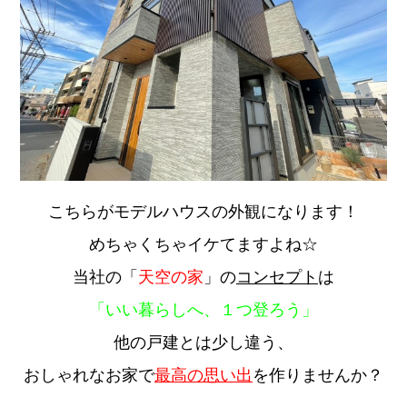
こちらがモデルハウスの外観になります！
めちゃくちゃイケてますよね☆
当社の「
天空の家
」の
コンセプト
は
「いい暮らしへ、１つ登ろう」
他の戸建とは少し違う、
おしゃれなお家で
最高の思い出
を作りませんか？