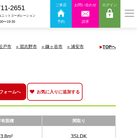
ご来店
お問い合わせ
ログイン
711-2651
ユニットコーポレーション
予約
請求
:00〜19:30
 松戸市
» 習志野市
» 鎌ヶ谷市
» 浦安市
TOPへ
フォームへ
お気に入りに追加する
専有面積
間取り
73.8m²
3SLDK