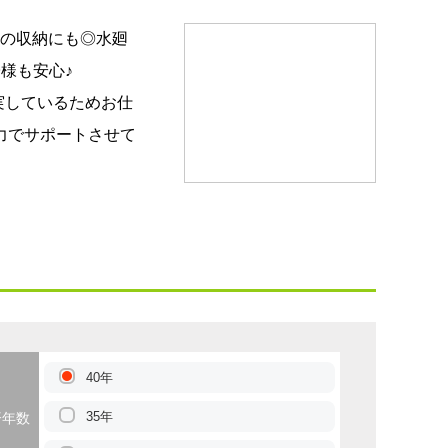
どの収納にも◎水廻
様も安心♪
実しているためお仕
力でサポートさせて
40年
35年
済年数