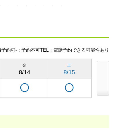
時予約可
-：予約不可
TEL：電話予約できる可能性あり
金
土
日
8/14
8/15
8/16
◯
◯
◯