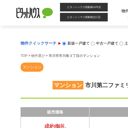
ピタットハウス西船橋14号店
物
ピタットハウス西船橋北口店
物件クイックサーチ
新築一戸建て
中古一戸建て
TOP
>
物件選び
>
市川市市川南３丁目のマンション
マンション
マンション
市川第二ファミ
販売価格
成約御礼