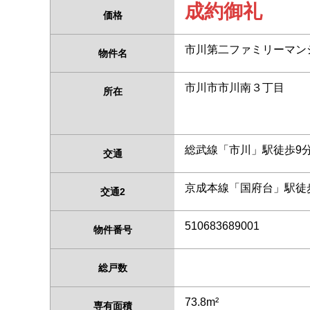
成約御礼
価格
市川第二ファミリーマン
物件名
市川市市川南３丁目
所在
総武線「市川」駅徒歩9
交通
京成本線「国府台」駅徒歩
交通2
510683689001
物件番号
総戸数
73.8m²
専有面積