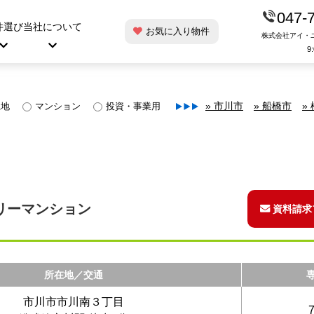
047-
件選び
当社について
お気に入り物件
株式会社アイ・
9
土地
マンション
投資・事業用
» 市川市
» 船橋市
»
リーマンション
資料請求
所在地／交通
市川市市川南３丁目