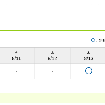
◯
：即
火
水
木
8/11
8/12
8/13
◯
-
-