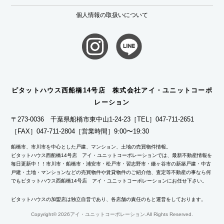
個人情報の取扱いについて
ピタットハウス西船橋14号店 株式会社アイ・ユニットコーポ
レーション
〒273-0036 千葉県船橋市東中山1-24-23
［TEL］047-711-2651
［FAX］047-711-2804
［営業時間］9:00〜19:30
船橋市、市川市を中心とした戸建、マンション、土地の売買物件情報。
ピタットハウス西船橋14号店 アイ・ユニットコーポレーションでは、最新不動産情報を
毎日更新中！！市川市・船橋市・浦安市・松戸市・習志野市・鎌ヶ谷市の新築戸建・中古
戸建・土地・マンションなどの売買物件や賃貸物件のご紹介他、査定等不動産の事なら何
でもピタットハウス西船橋14号店 アイ・ユニットコーポレーションにお任せ下さい。
ピタットハウスの加盟店は独立自営であり、各店舗の責任のもと運営をしております。
Copyright©
2026アイ・ユニットコーポレーション.All Rights Reserved.