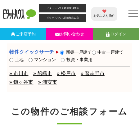
ピタットハウス西船橋14号店
お気に入り物件
ピタットハウス西船橋北口店
ご来店
予約
お問い合わせ
ログイン
物件クイックサーチ
新築一戸建て
中古一戸建て
土地
マンション
投資・事業用
» 市川市
» 船橋市
» 松戸市
» 習志野市
» 鎌ヶ谷市
» 浦安市
この物件のご相談フォーム