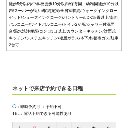
徒歩5分以内/中学校徒歩10分以内/保育園・幼稚園徒歩10分以
内/スーパーが近い/収納充実/全居室収納/ウォークインクロー
ゼット/シューズインクローク/パントリー/LDK15畳以上/南面
バルコニー/ワイドバルコニー/トイレ2か所/シャワー付洗面
台/温水洗浄便座/コンロ3口以上/カウンターキッチン/対面式
キッチン/システムキッチン/複層ガラス/本下水/都市ガス/駐車
2台可
ネットで来店予約できる日程
◯
：即時予約可
-：予約不可
TEL：電話予約できる可能性あり