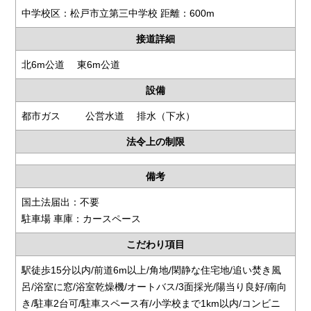
中学校区：松戸市立第三中学校 距離：600m
接道詳細
北6m公道 東6m公道
設備
都市ガス 公営水道 排水（下水）
法令上の制限
備考
国土法届出：不要
駐車場 車庫：カースペース
こだわり項目
駅徒歩15分以内/前道6m以上/角地/閑静な住宅地/追い焚き風
呂/浴室に窓/浴室乾燥機/オートバス/3面採光/陽当り良好/南向
き/駐車2台可/駐車スペース有/小学校まで1km以内/コンビニ