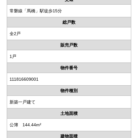
常磐線「馬橋」駅徒歩15分
総戸数
全2戸
販売戸数
1戸
物件番号
111816609001
物件種別
新築一戸建て
土地面積
公簿 144.44m²
建物面積