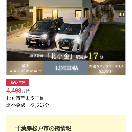
新築戸建
4,498
万円
松戸市幸田５丁目
北小金駅 徒歩17分
千葉県
松戸市
の街情報