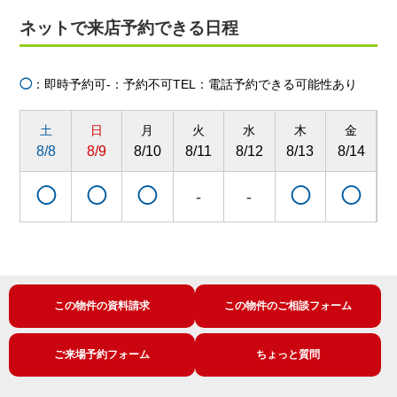
ネットで来店予約できる日程
◯
：即時予約可
-：予約不可
TEL：電話予約できる可能性あり
土
日
月
火
水
木
金
8/8
8/9
8/10
8/11
8/12
8/13
8/14
8
◯
◯
◯
◯
◯
-
-
この物件の資料請求
この物件のご相談フォーム
ご来場予約フォーム
ちょっと質問