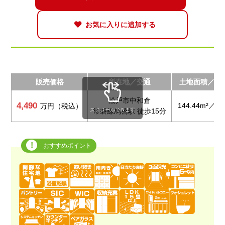
お気に入りに追加する
販売価格
所在地／交通
土地面積／建
松戸市中和倉
4,490
144.44m²／ 98
万円（税込）
スクロールできます
常磐線馬橋駅 徒歩15分
おすすめポイント