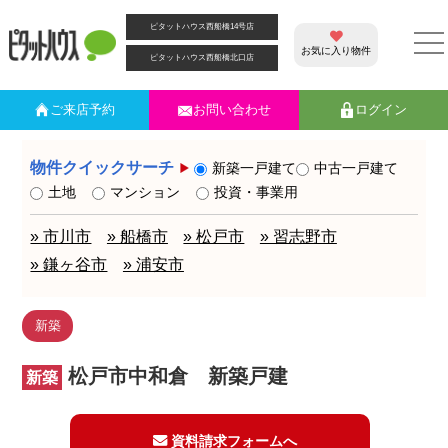
ピタットハウス西船橋14号店
お気に入り物件
ピタットハウス西船橋北口店
ご来店
予約
お問い合わせ
ログイン
物件クイックサーチ
新築一戸建て
中古一戸建て
土地
マンション
投資・事業用
» 市川市
» 船橋市
» 松戸市
» 習志野市
» 鎌ヶ谷市
» 浦安市
新築
松戸市中和倉 新築戸建
新築
資料請求フォームへ