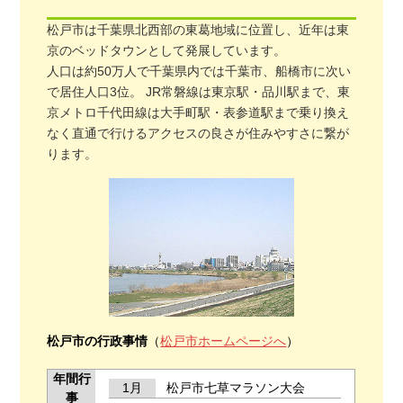
松戸市は千葉県北西部の東葛地域に位置し、近年は東
京のベッドタウンとして発展しています。
人口は約50万人で千葉県内では千葉市、船橋市に次い
で居住人口3位。 JR常磐線は東京駅・品川駅まで、東
京メトロ千代田線は大手町駅・表参道駅まで乗り換え
なく直通で行けるアクセスの良さが住みやすさに繋が
ります。
松戸市の行政事情
（
松戸市ホームページへ
）
年間行
1月
松戸市七草マラソン大会
事