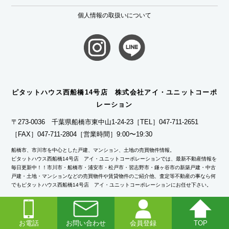
個人情報の取扱いについて
ピタットハウス西船橋14号店 株式会社アイ・ユニットコーポ
レーション
〒273-0036 千葉県船橋市東中山1-24-23
［TEL］047-711-2651
［FAX］047-711-2804
［営業時間］9:00〜19:30
船橋市、市川市を中心とした戸建、マンション、土地の売買物件情報。
ピタットハウス西船橋14号店 アイ・ユニットコーポレーションでは、最新不動産情報を
毎日更新中！！市川市・船橋市・浦安市・松戸市・習志野市・鎌ヶ谷市の新築戸建・中古
戸建・土地・マンションなどの売買物件や賃貸物件のご紹介他、査定等不動産の事なら何
でもピタットハウス西船橋14号店 アイ・ユニットコーポレーションにお任せ下さい。
ピタットハウスの加盟店は独立自営であり、各店舗の責任のもと運営をしております。
Copyright©
2026アイ・ユニットコーポレーション.All Rights Reserved.
お電話
お問い合わせ
会員登録
TOP