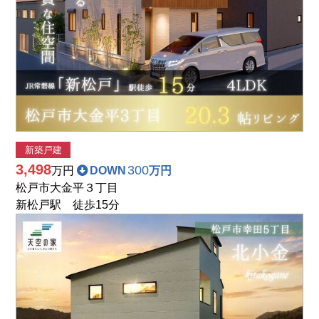
新築戸建
値下げしました!!
3,498
300
万円
DOWN
万円
松戸市大金平３丁目
新松戸駅 徒歩15分