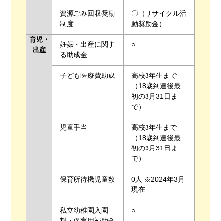
資源ごみ回収奨励
〇（リサイクル活
制度
動奨励金）
育児・
妊娠・出産に関す
○
出産
る助成金
子ども医療費助成
高校3年生まで
（18歳到達後最
初の3月31日ま
で）
児童手当
高校3年生まで
（18歳到達後最
初の3月31日ま
で）
保育所待機児童数
0人 ※2024年3月
現在
私立幼稚園入園
○
料・保育用補助金