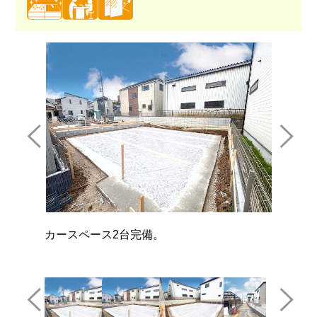
今日も、明日も、この街で、きっと誰かが幸
ここ
せになる物語が描かれているはずです。
人生
り付