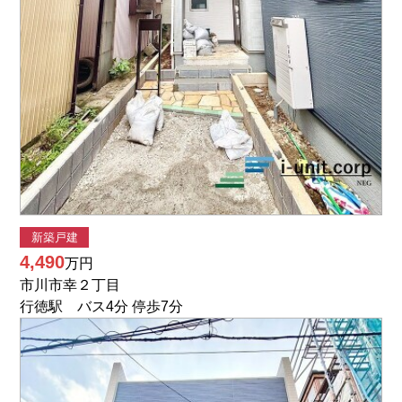
新築戸建
4,490
万円
市川市幸２丁目
行徳駅 バス4分 停歩7分