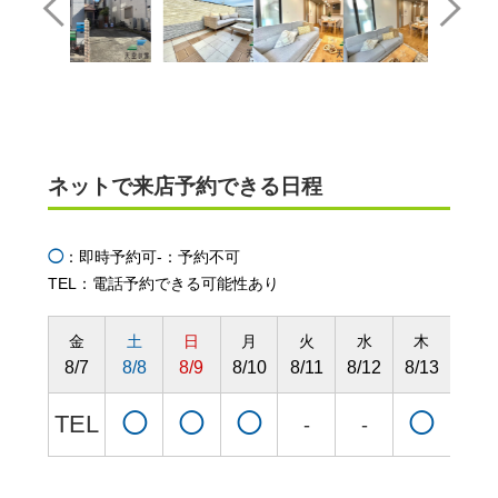
ネットで来店予約できる日程
◯
：即時予約可
-：予約不可
TEL：電話予約できる可能性あり
金
土
日
月
火
水
木
金
8/7
8/8
8/9
8/10
8/11
8/12
8/13
8/14
TEL
◯
◯
◯
◯
◯
-
-