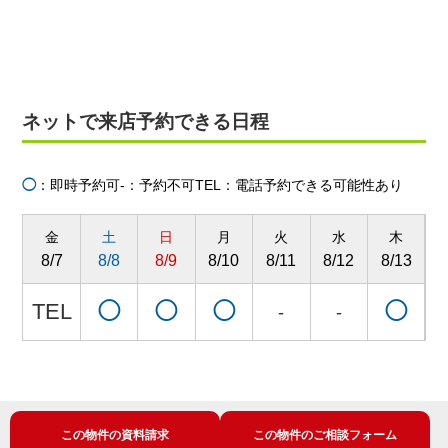
ネットで来店予約できる日程
◯
：即時予約可
-：予約不可
TEL：電話予約できる可能性あり
金
土
日
月
火
水
木
8/7
8/8
8/9
8/10
8/11
8/12
8/13
8
TEL
◯
◯
◯
◯
-
-
この物件の資料請求
この物件のご相談フォーム