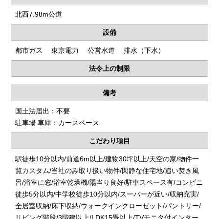
北西7.98m公道
設備
都市ガス 東京電力 公営水道 排水（下水）
法令上の制限
備考
国土法届出：不要
駐車場 車庫：カースペース
こだわり項目
駅徒歩10分以内/前道6m以上/建物30坪以上/天空の家/物件一
覧カスタム/当社のみ取り扱い物件/閑静な住宅地/追い焚き風
呂/浴室に窓/浴室乾燥機/陽当り良好/駐車スペース有/コンビニ
徒歩5分以内/中学校徒歩10分以内/スーパーが近い/収納充実/
全居室収納/床下収納/ウォークインクローゼット/パントリー/
リビング階段/3階建以上/LDK15畳以上/TVモニタ付インター