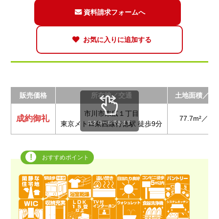
資料請求フォームへ
お気に入りに追加する
販売価格
所在地／交通
土地面積／建
市川市末広１丁目
成約御礼
77.7m²／ 99
スクロールできます
東京メトロ東西線行徳駅 徒歩9分
おすすめポイント