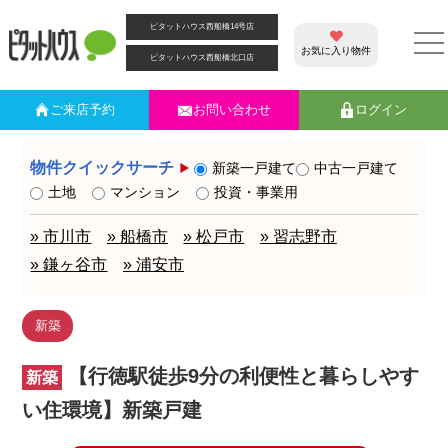
ピタットハウス西船橋14号店
お気に入り物件
ピタットハウス西船橋北口店
ご来店
予約
お問い合わせ
ログイン
物件クイックサーチ
新築一戸建て
中古一戸建て
土地
マンション
投資・事業用
» 市川市
» 船橋市
» 松戸市
» 習志野市
» 鎌ヶ谷市
» 浦安市
新築
【行徳駅徒歩9分の利便性と暮らしやす
新築
い住環境】新築戸建