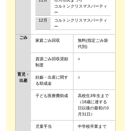
11月
市川市民まつり
コルトンクリスマスパーティ
ー
12月
コルトンクリスマスパーティ
ー
ごみ
家庭ごみ回収
無料(指定ごみ袋
代別)
資源ごみ回収奨励
○
制度
育児・
妊娠・出産に関す
○
出産
る助成金
子ども医療費助成
高校生3年生まで
（18歳に達する
日以後の最初の3
月31日）
児童手当
中学校卒業まで