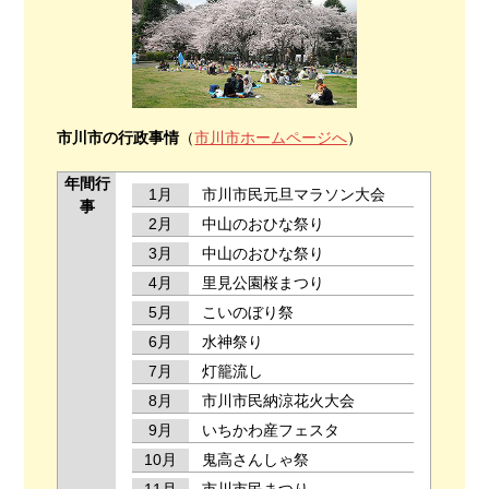
市川市の行政事情
（
市川市ホームページへ
）
年間行
1月
市川市民元旦マラソン大会
事
2月
中山のおひな祭り
3月
中山のおひな祭り
4月
里見公園桜まつり
5月
こいのぼり祭
6月
水神祭り
7月
灯籠流し
8月
市川市民納涼花火大会
9月
いちかわ産フェスタ
10月
鬼高さんしゃ祭