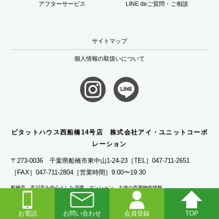
アフターサービス
LINE deご質問・ご相談
サイトマップ
個人情報の取扱いについて
ピタットハウス西船橋14号店 株式会社アイ・ユニットコーポ
レーション
〒273-0036 千葉県船橋市東中山1-24-23
［TEL］047-711-2651
［FAX］047-711-2804
［営業時間］9:00〜19:30
船橋市、市川市を中心とした戸建、マンション、土地の売買物件情報。
ピタットハウス西船橋14号店 アイ・ユニットコーポレーションでは、最新不動産情報を
毎日更新中！！市川市・船橋市・浦安市・松戸市・習志野市・鎌ヶ谷市の新築戸建・中古
お電話
お問い合わせ
会員登録
TOP
戸建・土地・マンションなどの売買物件や賃貸物件のご紹介他、査定等不動産の事なら何