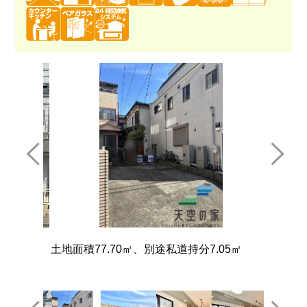
土地面積77.70㎡、別途私道持分7.05㎡
【同仕
どを呼ん
べますね