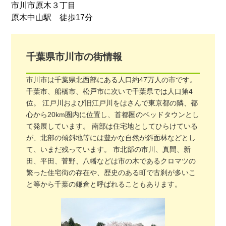
市川市原木３丁目
原木中山駅 徒歩17分
千葉県
市川市
の街情報
市川市は千葉県北西部にある人口約47万人の市です。
千葉市、船橋市、松戸市に次いで千葉県では人口第4
位。 江戸川および旧江戸川をはさんで東京都の隣、都
心から20km圏内に位置し、首都圏のベッドタウンとし
て発展しています。 南部は住宅地としてひらけている
が、北部の傾斜地等には豊かな自然が斜面林などとし
て、いまだ残っています。 市北部の市川、真間、新
田、平田、菅野、八幡などは市の木であるクロマツの
繁った住宅街の存在や、歴史のある町で古刹が多いこ
と等から千葉の鎌倉と呼ばれることもあります。