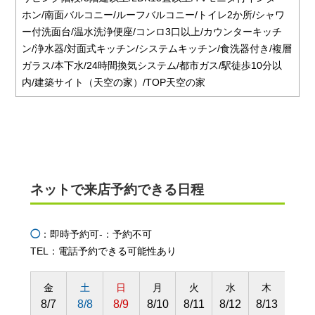
ホン/南面バルコニー/ルーフバルコニー/トイレ2か所/シャワ
ー付洗面台/温水洗浄便座/コンロ3口以上/カウンターキッチ
ン/浄水器/対面式キッチン/システムキッチン/食洗器付き/複層
ガラス/本下水/24時間換気システム/都市ガス/駅徒歩10分以
内/建築サイト（天空の家）/TOP天空の家
ネットで来店予約できる日程
◯
：即時予約可
-：予約不可
TEL：電話予約できる可能性あり
金
土
日
月
火
水
木
金
8/7
8/8
8/9
8/10
8/11
8/12
8/13
8/14