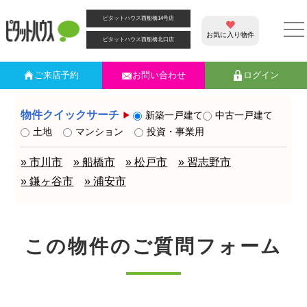
ピタットハウス西船橋14号店
お気に入り物件
ピタットハウス西船橋北口店
ご来店
予約
お問い合わせ
ログイン
物件クイックサーチ
新築一戸建て
中古一戸建て
土地
マンション
投資・事業用
» 市川市
» 船橋市
» 松戸市
» 習志野市
» 鎌ヶ谷市
» 浦安市
この物件のご質問フォーム