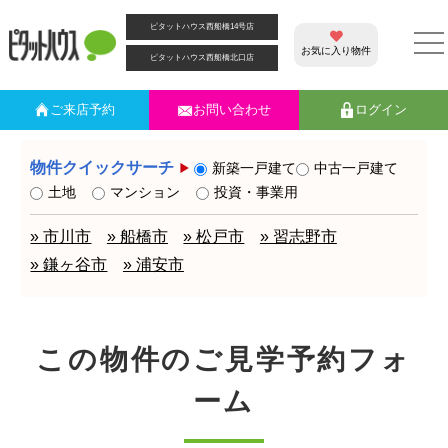
ピタットハウス西船橋14号店
お気に入り物件
ピタットハウス西船橋北口店
ご来店
予約
お問い合わせ
ログイン
物件クイックサーチ
新築一戸建て
中古一戸建て
土地
マンション
投資・事業用
» 市川市
» 船橋市
» 松戸市
» 習志野市
» 鎌ヶ谷市
» 浦安市
この物件のご見学予約フォ
ーム