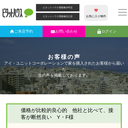
ピタットハウス西船橋14号店
お気に入り物件
ピタットハウス西船橋北口店
ご来店
予約
お問い合わせ
ログイン
お客様の声
アイ・ユニットコーポレーションで家を購入されたお客様から届い
た
生の声を掲載しております。
価格が比較的良心的 他社と比べて、接
客が断然良い Y・F様