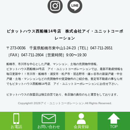
ピタットハウス西船橋14号店 株式会社アイ・ユニットコーポ
レーション
〒273-0036 千葉県船橋市東中山1-24-23
［TEL］047-711-2651
［FAX］047-711-2804
［営業時間］9:00〜19:30
船橋市、市川市を中心とした戸建、マンション、土地の売買物件情報。
ピタットハウス西船橋14号店 アイ・ユニットコーポレーションでは、最新不動産情報を
毎日更新中！！市川市・船橋市・浦安市・松戸市・習志野市・鎌ヶ谷市の新築戸建・中古
戸建・土地・マンションなどの売買物件や賃貸物件のご紹介他、査定等不動産の事なら何
でもピタットハウス西船橋14号店 アイ・ユニットコーポレーションにお任せ下さい。
ピタットハウスの加盟店は独立自営であり、各店舗の責任のもと運営をしております。
Copyright©
2026アイ・ユニットコーポレーション.All Rights Reserved.
お電話
お問い合わせ
会員登録
TOP