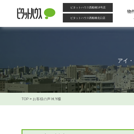
ピタットハウス西船橋14号店
物
ピタットハウス西船橋北口店
アイ・
TOP
>
お客様の声
H.Y様