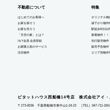
不動産について
特集
はじめてのお客様へ
オリジナル物
お家を探そう
値下がり物件
お家を売ろう
駅徒歩8分以
「天空の家」とは？
新着物件！！
I＆Y会員 会員登録
先行販売物件
お家購入前のサービス
販売予告物件
注目物件
エリア別物件
ピタットハウス西船橋14号店 株式会社アイ
〒273-0036 千葉県船橋市東中山1-24-23
［TEL］047-711-265