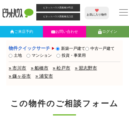
ピタットハウス西船橋14号店
お気に入り物件
ピタットハウス西船橋北口店
ご来店
予約
お問い合わせ
ログイン
物件クイックサーチ
新築一戸建て
中古一戸建て
土地
マンション
投資・事業用
» 市川市
» 船橋市
» 松戸市
» 習志野市
» 鎌ヶ谷市
» 浦安市
この物件のご相談フォーム