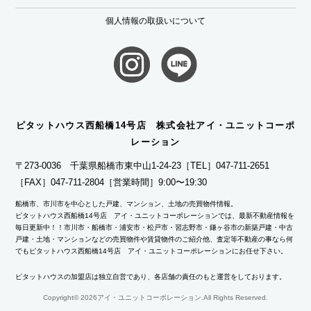
個人情報の取扱いについて
ピタットハウス西船橋14号店 株式会社アイ・ユニットコーポ
レーション
〒273-0036 千葉県船橋市東中山1-24-23
［TEL］047-711-2651
［FAX］047-711-2804
［営業時間］9:00〜19:30
船橋市、市川市を中心とした戸建、マンション、土地の売買物件情報。
ピタットハウス西船橋14号店 アイ・ユニットコーポレーションでは、最新不動産情報を
毎日更新中！！市川市・船橋市・浦安市・松戸市・習志野市・鎌ヶ谷市の新築戸建・中古
戸建・土地・マンションなどの売買物件や賃貸物件のご紹介他、査定等不動産の事なら何
でもピタットハウス西船橋14号店 アイ・ユニットコーポレーションにお任せ下さい。
ピタットハウスの加盟店は独立自営であり、各店舗の責任のもと運営をしております。
Copyright©
2026アイ・ユニットコーポレーション.All Rights Reserved.