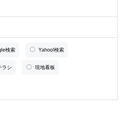
gle検索
Yahoo!検索
チラシ
現地看板