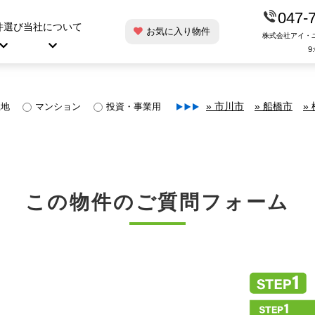
047-
件選び
当社について
お気に入り物件
株式会社アイ・
9
土地
マンション
投資・事業用
» 市川市
» 船橋市
»
この物件のご質問フォーム