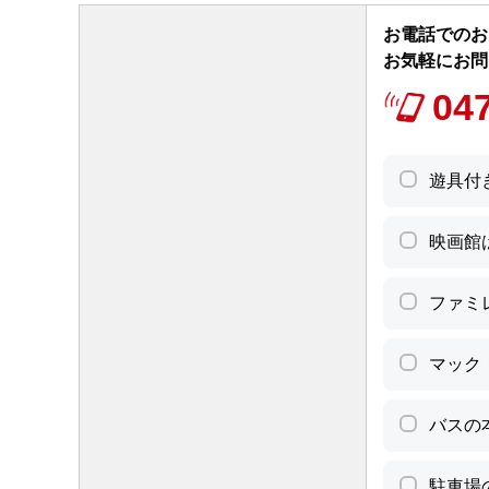
お電話でのお問
お気軽にお問
04
遊具付
映画館
ファミ
マック
バスの
駐車場