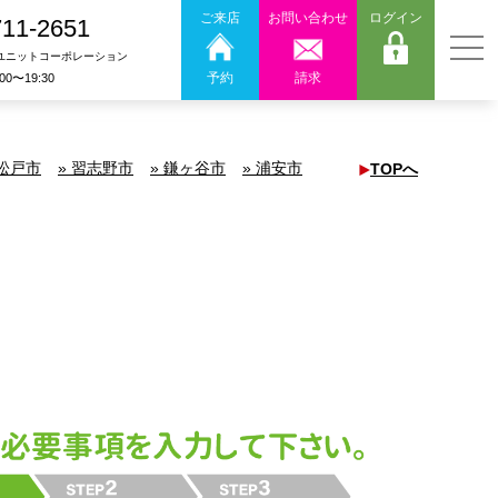
ご来店
お問い合わせ
ログイン
711-2651
ユニットコーポレーション
予約
請求
:00〜19:30
 松戸市
» 習志野市
» 鎌ヶ谷市
» 浦安市
TOPへ