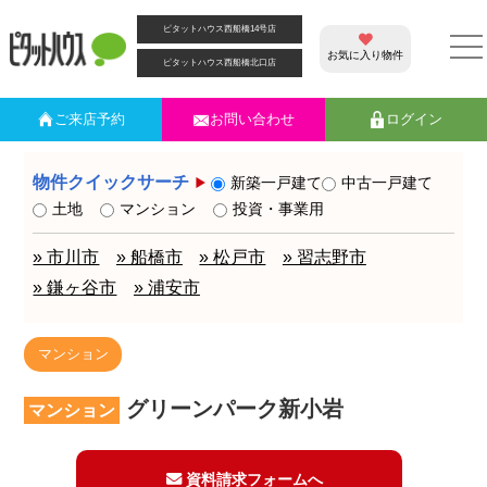
ピタットハウス西船橋14号店
お気に入り物件
ピタットハウス西船橋北口店
ご来店
予約
お問い合わせ
ログイン
物件クイックサーチ
新築一戸建て
中古一戸建て
土地
マンション
投資・事業用
» 市川市
» 船橋市
» 松戸市
» 習志野市
» 鎌ヶ谷市
» 浦安市
マンション
グリーンパーク新小岩
マンション
資料請求フォームへ