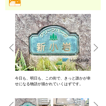
誰かが幸
物件の陽当りや通風、周辺環境や街並みな
お住ま
す。
ど、資料には掲載していない情報を是非現地
に何を
でご確認下さい。
質問し