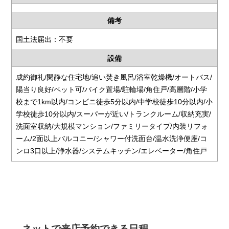
備考
国土法届出：不要
設備
成約御礼/閑静な住宅地/追い焚き風呂/浴室乾燥機/オートバス/
陽当り良好/ペット可/バイク置場/駐輪場/角住戸/高層階/小学
校まで1km以内/コンビニ徒歩5分以内/中学校徒歩10分以内/小
学校徒歩10分以内/スーパーが近い/トランクルーム/収納充実/
洗面室収納/大規模マンション/ファミリータイプ/内装リフォ
ーム/2面以上バルコニー/シャワー付洗面台/温水洗浄便座/コ
ンロ3口以上/浄水器/システムキッチン/エレベーター/角住戸
ネットで来店予約できる日程