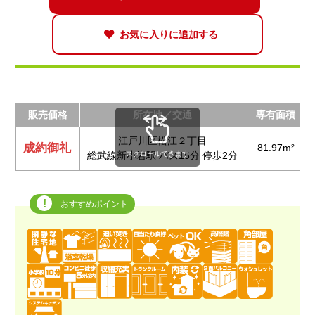
お気に入りに追加する
販売価格
所在地／交通
専有面積
江戸川区松江２丁目
成約御礼
81.97m²
スクロールできます
総武線新小岩駅 バス15分 停歩2分
おすすめポイント