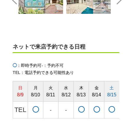
ネットで来店予約できる日程
◯
：即時予約可
-：予約不可
TEL：電話予約できる可能性あり
日
月
火
水
木
金
土
日
8/9
8/10
8/11
8/12
8/13
8/14
8/15
8/16
TEL
◯
◯
◯
◯
◯
-
-