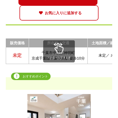
お気に入りに追加する
販売価格
所在地／交通
土地面積／建物
千葉市中央区神明町
未定
未定／ 未
スクロールできます
京成千葉線千葉中央駅 徒歩10分
おすすめポイント