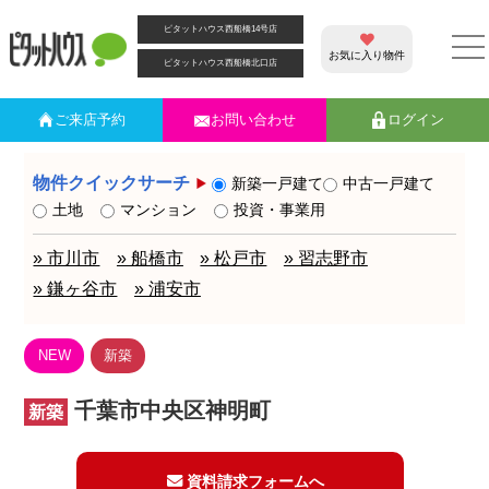
ピタットハウス西船橋14号店
お気に入り物件
ピタットハウス西船橋北口店
ご来店
予約
お問い合わせ
ログイン
物件クイックサーチ
新築一戸建て
中古一戸建て
土地
マンション
投資・事業用
» 市川市
» 船橋市
» 松戸市
» 習志野市
» 鎌ヶ谷市
» 浦安市
NEW
新築
千葉市中央区神明町
新築
資料請求フォームへ