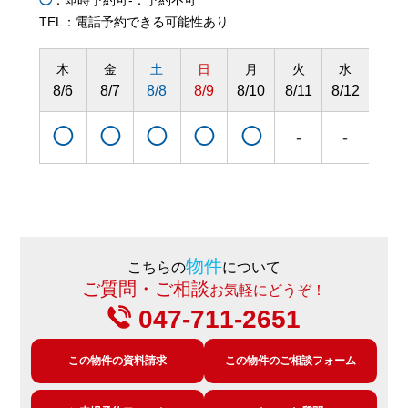
◯
：即時予約可
-：予約不可
TEL：電話予約できる可能性あり
木
金
土
日
月
火
水
木
8/6
8/7
8/8
8/9
8/10
8/11
8/12
8/13
◯
◯
◯
◯
◯
◯
-
-
物件
こちらの
について
ご質問・ご相談
お気軽にどうぞ！
047-711-2651
この物件の資料請求
この物件のご相談フォーム