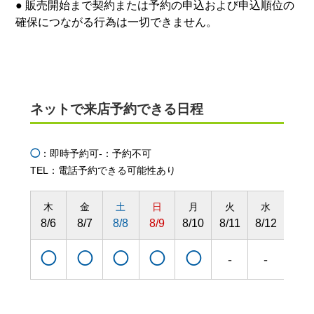
● 販売開始まで契約または予約の申込および申込順位の
確保につながる行為は一切できません。
ネットで来店予約できる日程
◯
：即時予約可
-：予約不可
TEL：電話予約できる可能性あり
木
金
土
日
月
火
水
木
8/6
8/7
8/8
8/9
8/10
8/11
8/12
8/13
◯
◯
◯
◯
◯
◯
-
-