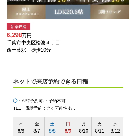
新築戸建
6,298
万円
千葉市中央区松波４丁目
西千葉駅 徒歩10分
ネットで来店予約できる日程
◯
：即時予約可
-：予約不可
TEL：電話予約できる可能性あり
木
金
土
日
月
火
水
木
8/6
8/7
8/8
8/9
8/10
8/11
8/12
8/13