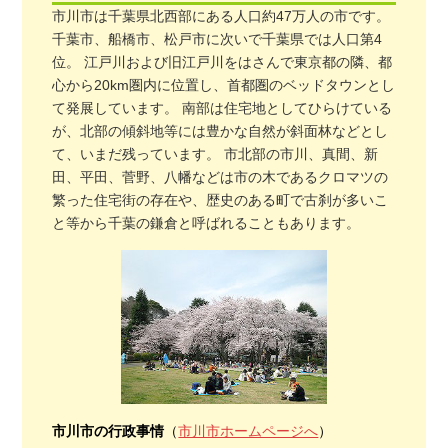
市川市は千葉県北西部にある人口約47万人の市です。
千葉市、船橋市、松戸市に次いで千葉県では人口第4
位。 江戸川および旧江戸川をはさんで東京都の隣、都
心から20km圏内に位置し、首都圏のベッドタウンとし
て発展しています。 南部は住宅地としてひらけている
が、北部の傾斜地等には豊かな自然が斜面林などとし
て、いまだ残っています。 市北部の市川、真間、新
田、平田、菅野、八幡などは市の木であるクロマツの
繁った住宅街の存在や、歴史のある町で古刹が多いこ
と等から千葉の鎌倉と呼ばれることもあります。
市川市の行政事情
（
市川市ホームページへ
）