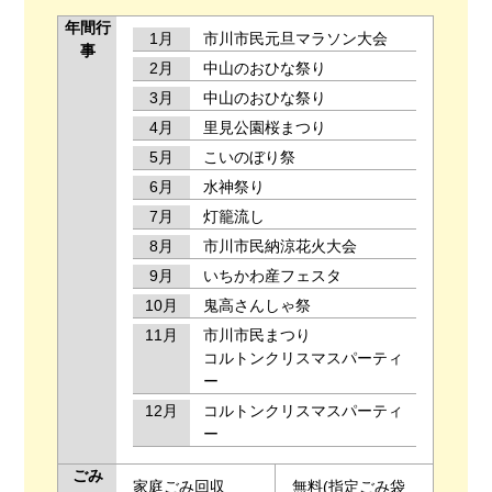
年間行
1月
市川市民元旦マラソン大会
事
2月
中山のおひな祭り
3月
中山のおひな祭り
4月
里見公園桜まつり
5月
こいのぼり祭
6月
水神祭り
7月
灯籠流し
8月
市川市民納涼花火大会
9月
いちかわ産フェスタ
10月
鬼高さんしゃ祭
11月
市川市民まつり
コルトンクリスマスパーティ
ー
12月
コルトンクリスマスパーティ
ー
ごみ
家庭ごみ回収
無料(指定ごみ袋