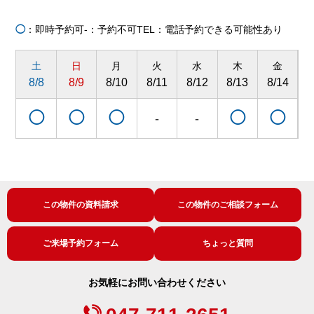
◯
：即時予約可
-：予約不可
TEL：電話予約できる可能性あり
土
日
月
火
水
木
金
8/8
8/9
8/10
8/11
8/12
8/13
8/14
8
◯
◯
◯
◯
◯
-
-
この物件の資料請求
この物件のご相談フォーム
ご来場予約フォーム
ちょっと質問
お気軽にお問い合わせください