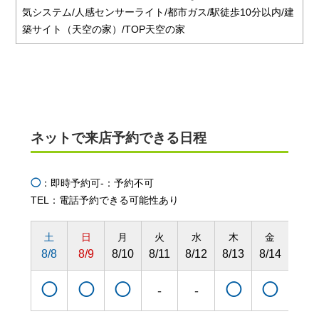
気システム/人感センサーライト/都市ガス/駅徒歩10分以内/建
築サイト（天空の家）/TOP天空の家
ネットで来店予約できる日程
◯
：即時予約可
-：予約不可
TEL：電話予約できる可能性あり
土
日
月
火
水
木
金
土
8/8
8/9
8/10
8/11
8/12
8/13
8/14
8/15
◯
◯
◯
◯
◯
◯
-
-