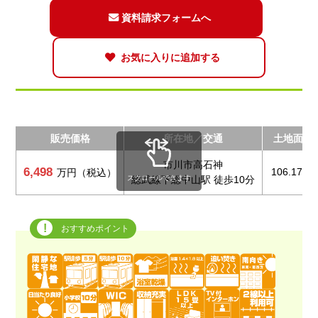
資料請求フォームへ
お気に入りに追加する
販売価格
所在地／交通
土地面積
市川市高石神
6,498
106.17m²
万円（税込）
スクロールできます
総武線下総中山駅 徒歩10分
おすすめポイント