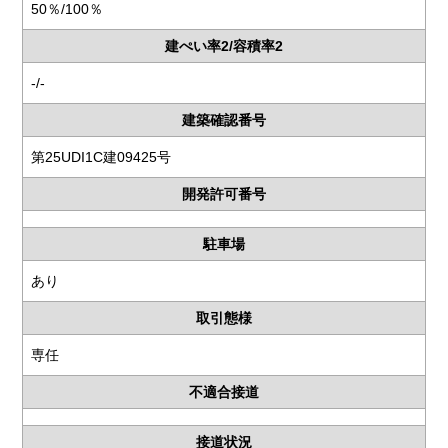
50％/100％
建ぺい率2/容積率2
-/-
建築確認番号
第25UDI1C建09425号
開発許可番号
駐車場
あり
取引態様
専任
不適合接道
接道状況