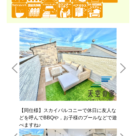
【同仕
せます
91㎡
【同仕様】スカイバルコニーで休日に友人な
どを呼んでBBQや，お子様のプールなどで遊
べますね♪