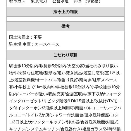
都市ガス 東京電力 公営水道 排水（浄化槽）
法令上の制限
備考
国土法届出：不要
駐車場 車庫：カースペース
こだわり項目
駅徒歩10分以内/駅徒歩5分以内/天空の家/当社のみ取り扱い
物件/閑静な住宅地/整形地/追い焚き風呂/浴室に窓/浴室1坪以
上/浴室乾燥機/オートバス/陽当り良好/南向き/駐車スペース
有/小学校まで1km以内/中学校徒歩10分以内/小学校徒歩10分
以内/スーパーが近い/収納充実/全居室収納/床下収納/ウォーク
インクローゼット/リビング階段/LDK15畳以上/吹抜け/TVモニ
タ付インターホン/2沿線以上利用可/南面バルコニー/ルーフバ
ルコニー/トイレ2か所/シャワー付洗面台/温水洗浄便座/コン
ロ3口以上/カウンターキッチン/浄水器/食器洗乾燥機/対面式
キッチン/システムキッチン/食洗器付き/複層ガラス/24時間換