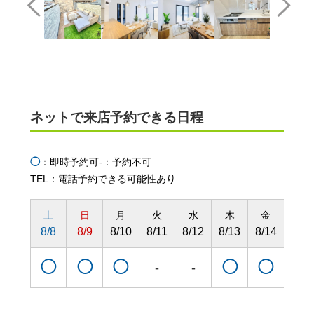
ネットで来店予約できる日程
◯
：即時予約可
-：予約不可
TEL：電話予約できる可能性あり
土
日
月
火
水
木
金
土
8/8
8/9
8/10
8/11
8/12
8/13
8/14
8/15
◯
◯
◯
◯
◯
◯
-
-