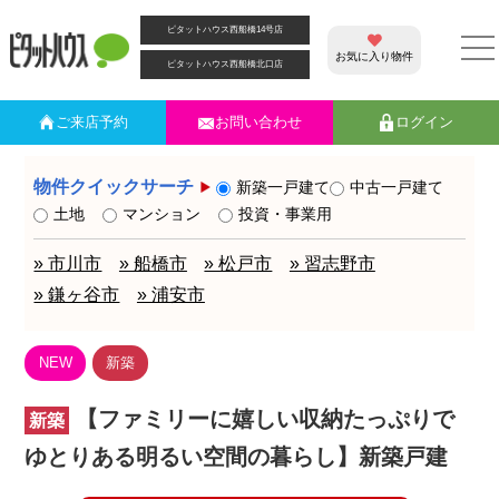
ピタットハウス西船橋14号店
お気に入り物件
ピタットハウス西船橋北口店
ご来店
予約
お問い合わせ
ログイン
物件クイックサーチ
新築一戸建て
中古一戸建て
土地
マンション
投資・事業用
» 市川市
» 船橋市
» 松戸市
» 習志野市
» 鎌ヶ谷市
» 浦安市
NEW
新築
【ファミリーに嬉しい収納たっぷりで
新築
ゆとりある明るい空間の暮らし】新築戸建