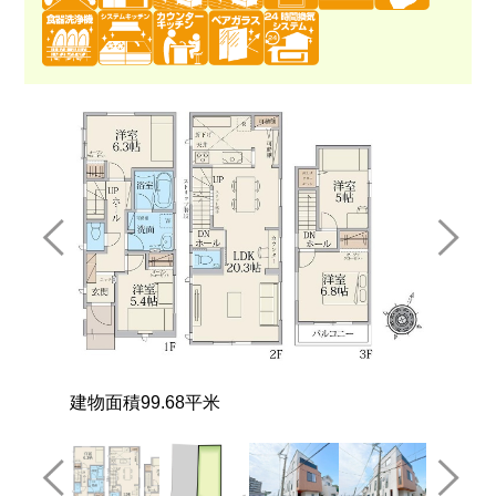
土地面積74.42平米
角地物