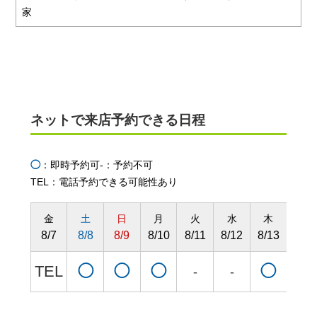
家
ネットで来店予約できる日程
◯
：即時予約可
-：予約不可
TEL：電話予約できる可能性あり
金
土
日
月
火
水
木
金
8/7
8/8
8/9
8/10
8/11
8/12
8/13
8/14
TEL
◯
◯
◯
◯
◯
-
-