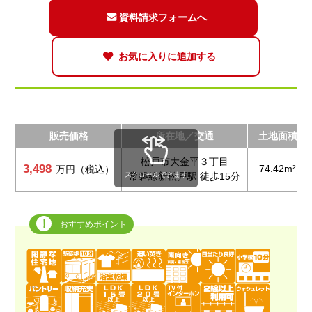
資料請求フォームへ
お気に入りに追加する
販売価格
所在地／交通
土地面積／
松戸市大金平３丁目
3,498
74.42m²／ 
万円（税込）
スクロールできます
常磐線新松戸駅 徒歩15分
おすすめポイント