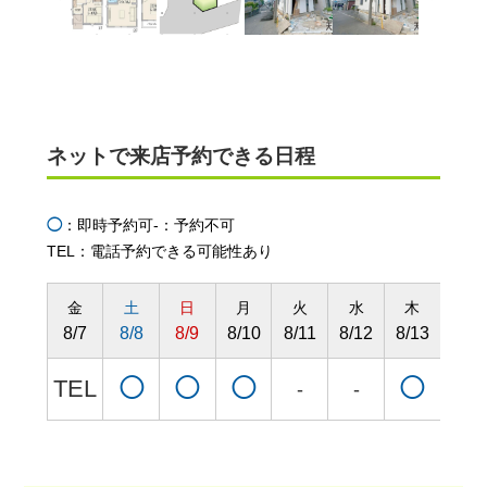
ネットで来店予約できる日程
◯
：即時予約可
-：予約不可
TEL：電話予約できる可能性あり
金
土
日
月
火
水
木
金
8/7
8/8
8/9
8/10
8/11
8/12
8/13
8/14
TEL
◯
◯
◯
◯
◯
-
-