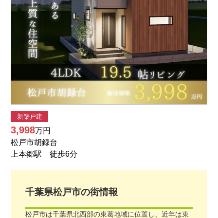
新築戸建
3,998
万円
松戸市胡録台
上本郷駅 徒歩6分
千葉県
松戸市
の街情報
松戸市は千葉県北西部の東葛地域に位置し、近年は東