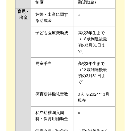
制度
動奨励金）
育児・
妊娠・出産に関す
○
出産
る助成金
子ども医療費助成
高校3年生まで
（18歳到達後最
初の3月31日ま
で）
児童手当
高校3年生まで
（18歳到達後最
初の3月31日ま
で）
保育所待機児童数
0人 ※2024年3月
現在
私立幼稚園入園
○
料・保育用補助金