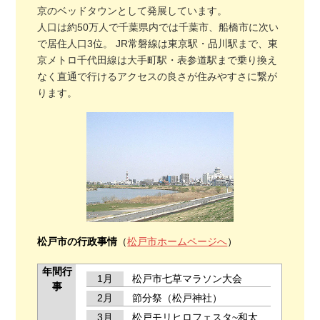
京のベッドタウンとして発展しています。
人口は約50万人で千葉県内では千葉市、船橋市に次い
で居住人口3位。 JR常磐線は東京駅・品川駅まで、東
京メトロ千代田線は大手町駅・表参道駅まで乗り換え
なく直通で行けるアクセスの良さが住みやすさに繋が
ります。
松戸市の行政事情
（
松戸市ホームページへ
）
年間行
1月
松戸市七草マラソン大会
事
2月
節分祭（松戸神社）
3月
松戸モリヒロフェスタ~和太