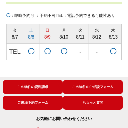
◯
：即時予約可
-：予約不可
TEL：電話予約できる可能性あり
金
土
日
月
火
水
木
8/7
8/8
8/9
8/10
8/11
8/12
8/13
8
TEL
◯
◯
◯
◯
-
-
この物件の資料請求
この物件のご相談フォーム
ご来場予約フォーム
ちょっと質問
お気軽にお問い合わせください