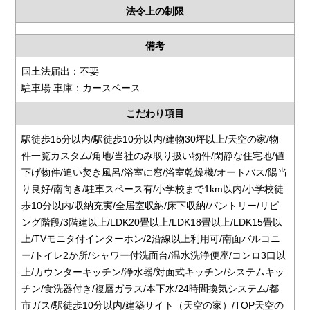
法令上の制限
備考
国土法届出：不要
駐車場 車庫：カースペース
こだわり項目
駅徒歩15分以内/駅徒歩10分以内/建物30坪以上/天空の家/物
件一覧カスタム/角地/当社のみ取り扱い物件/閑静な住宅地/値
下げ物件/追い焚き風呂/浴室に窓/浴室乾燥機/オートバス/陽当
り良好/南向き/駐車スペース有/小学校まで1km以内/小学校徒
歩10分以内/収納充実/全居室収納/床下収納/パントリー/リビ
ング階段/3階建以上/LDK20畳以上/LDK18畳以上/LDK15畳以
上/TVモニタ付インターホン/2沿線以上利用可/南面バルコニ
ー/トイレ2か所/シャワー付洗面台/温水洗浄便座/コンロ3口以
上/カウンターキッチン/浄水器/対面式キッチン/システムキッ
チン/食洗器付き/複層ガラス/本下水/24時間換気システム/都
市ガス/駅徒歩10分以内/建築サイト（天空の家）/TOP天空の