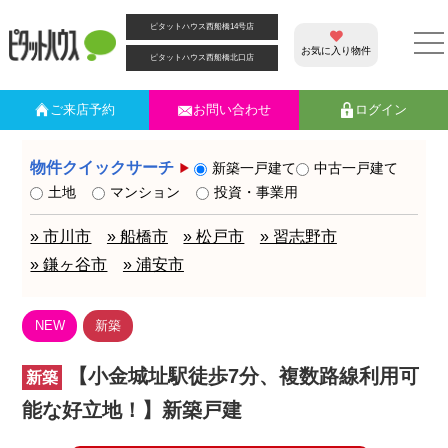
ピタットハウス西船橋14号店
お気に入り物件
ピタットハウス西船橋北口店
ご来店
予約
お問い合わせ
ログイン
物件クイックサーチ
新築一戸建て
中古一戸建て
土地
マンション
投資・事業用
» 市川市
» 船橋市
» 松戸市
» 習志野市
» 鎌ヶ谷市
» 浦安市
NEW
新築
【小金城址駅徒歩7分、複数路線利用可
新築
能な好立地！】新築戸建