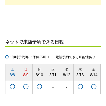
ネットで来店予約できる日程
◯
：即時予約可
-：予約不可
TEL：電話予約できる可能性あり
土
日
月
火
水
木
金
8/8
8/9
8/10
8/11
8/12
8/13
8/14
8
◯
◯
◯
◯
◯
-
-