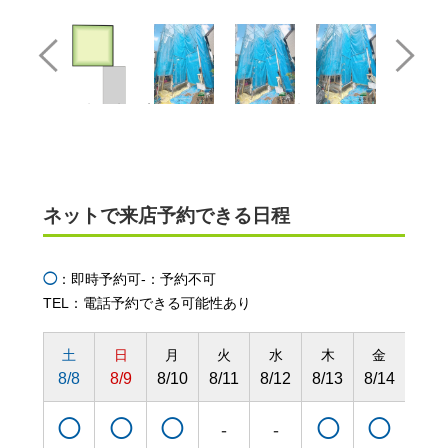
ネットで来店予約できる日程
◯
：即時予約可
-：予約不可
TEL：電話予約できる可能性あり
土
日
月
火
水
木
金
土
8/8
8/9
8/10
8/11
8/12
8/13
8/14
8/15
◯
◯
◯
◯
◯
◯
-
-