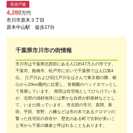
新築戸建
4,280
万円
市川市原木３丁目
原木中山駅 徒歩17分
千葉県
市川市
の街情報
市川市は千葉県北西部にある人口約47万人の市です。
千葉市、船橋市、松戸市に次いで千葉県では人口第4
位。 江戸川および旧江戸川をはさんで東京都の隣、都
心から20km圏内に位置し、首都圏のベッドタウンとし
て発展しています。 南部は住宅地としてひらけている
が、北部の傾斜地等には豊かな自然が斜面林などとし
て、いまだ残っています。 市北部の市川、真間、新
田、平田、菅野、八幡などは市の木であるクロマツの
繁った住宅街の存在や、歴史のある町で古刹が多いこ
と等から千葉の鎌倉と呼ばれることもあります。