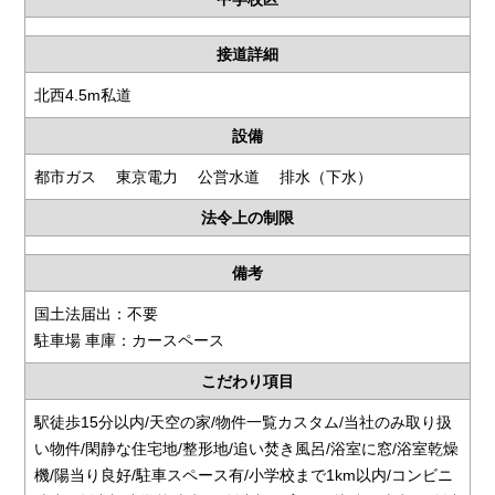
接道詳細
北西4.5m私道
設備
都市ガス 東京電力 公営水道 排水（下水）
法令上の制限
備考
国土法届出：不要
駐車場 車庫：カースペース
こだわり項目
駅徒歩15分以内/天空の家/物件一覧カスタム/当社のみ取り扱
い物件/閑静な住宅地/整形地/追い焚き風呂/浴室に窓/浴室乾燥
機/陽当り良好/駐車スペース有/小学校まで1km以内/コンビニ