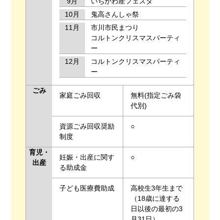
9月
いちかわ産フェスタ
10月
鬼高さんしゃ祭
11月
市川市民まつり
コルトンクリスマスパーティ
ー
12月
コルトンクリスマスパーティ
ー
ごみ
家庭ごみ回収
無料(指定ごみ袋
代別)
資源ごみ回収奨励
○
制度
育児・
妊娠・出産に関す
○
出産
る助成金
子ども医療費助成
高校生3年生まで
（18歳に達する
日以後の最初の3
月31日）