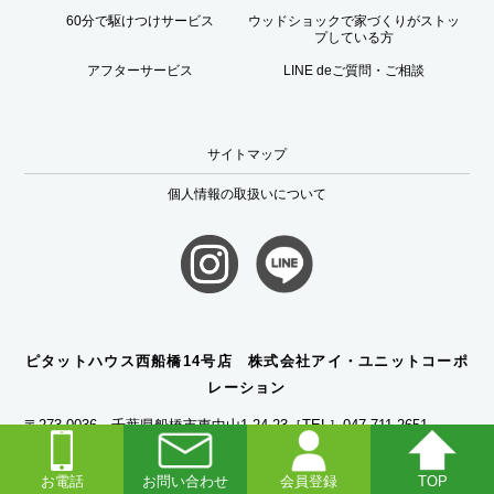
60分で駆けつけサービス
ウッドショックで家づくりがストッ
プしている方
アフターサービス
LINE deご質問・ご相談
サイトマップ
個人情報の取扱いについて
ピタットハウス西船橋14号店 株式会社アイ・ユニットコーポ
レーション
〒273-0036 千葉県船橋市東中山1-24-23
［TEL］047-711-2651
［FAX］047-711-2804
［営業時間］9:00〜19:30
お電話
お問い合わせ
会員登録
TOP
船橋市、市川市を中心とした戸建、マンション、土地の売買物件情報。