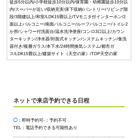
徒歩5分以内/小学校徒歩10分以内/保育園・幼稚園徒歩10分以
内/スーパーが近い/収納充実/床下収納/パントリー/リビング階
段/3階建以上/和室/LDK15畳以上/TVモニタ付インターホン/2
面以上バルコニー/南面バルコニー/ルーフバルコニー/トイレ2
か所/シャワー付洗面台/温水洗浄便座/コンロ3口以上/カウン
ターキッチン/浄水器/対面式キッチン/システムキッチン/食洗
器付き/複層ガラス/本下水/24時間換気システム/都市ガ
ス/LDK15畳以上/建築サイト（天空の家）/TOP天空の家
ネットで来店予約できる日程
◯
：即時予約可
-：予約不可
TEL：電話予約できる可能性あり