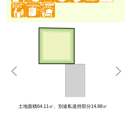
.88㎡
東西線「行徳」駅徒歩12分です。
閑静な