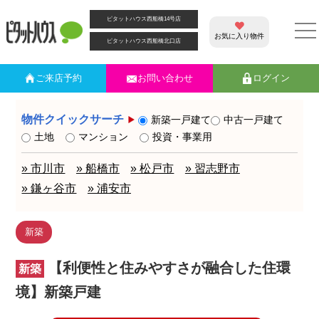
ピタットハウス西船橋14号店
お気に入り物件
ピタットハウス西船橋北口店
ご来店
予約
お問い合わせ
ログイン
物件クイックサーチ
新築一戸建て
中古一戸建て
土地
マンション
投資・事業用
» 市川市
» 船橋市
» 松戸市
» 習志野市
» 鎌ヶ谷市
» 浦安市
新築
【利便性と住みやすさが融合した住環
新築
境】新築戸建