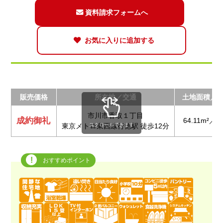
資料請求フォームへ
お気に入りに追加する
販売価格
所在地／交通
土地面積／
市川市香取１丁目
成約御礼
64.11m²／ 9
スクロールできます
東京メトロ東西線行徳駅 徒歩12分
おすすめポイント