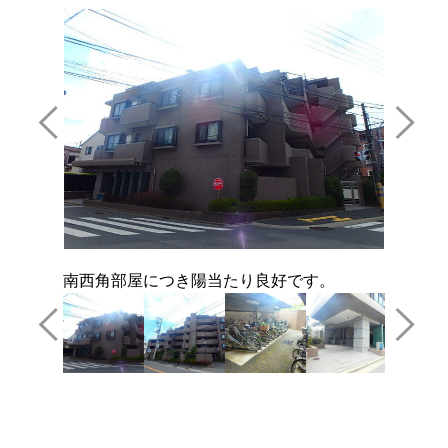
南西角部屋につき陽当たり良好です。
専有面積