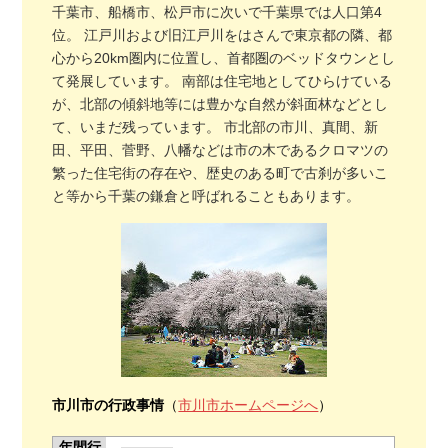
千葉市、船橋市、松戸市に次いで千葉県では人口第4
位。 江戸川および旧江戸川をはさんで東京都の隣、都
心から20km圏内に位置し、首都圏のベッドタウンとし
て発展しています。 南部は住宅地としてひらけている
が、北部の傾斜地等には豊かな自然が斜面林などとし
て、いまだ残っています。 市北部の市川、真間、新
田、平田、菅野、八幡などは市の木であるクロマツの
繁った住宅街の存在や、歴史のある町で古刹が多いこ
と等から千葉の鎌倉と呼ばれることもあります。
市川市の行政事情
（
市川市ホームページへ
）
年間行