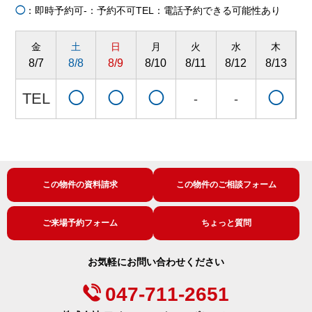
◯
：即時予約可
-：予約不可
TEL：電話予約できる可能性あり
金
土
日
月
火
水
木
8/7
8/8
8/9
8/10
8/11
8/12
8/13
8
TEL
◯
◯
◯
◯
-
-
この物件の資料請求
この物件のご相談フォーム
ご来場予約フォーム
ちょっと質問
お気軽にお問い合わせください
047-711-2651