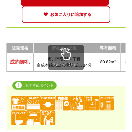
お気に入りに追加する
販売価格
所在地／交通
専有面積
間
市川市菅野４丁目
成約御礼
80.82m²
3S
スクロールできます
京成本線京成八幡駅 徒歩14分
おすすめポイント