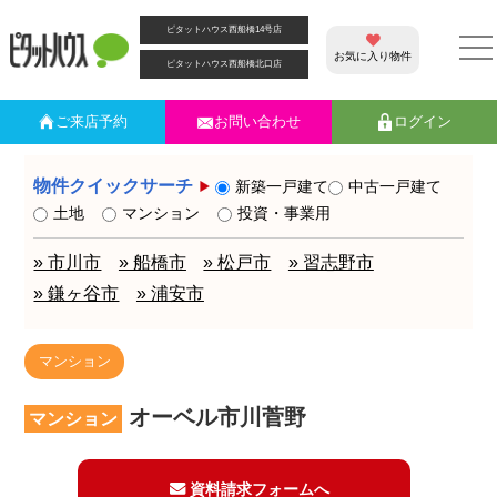
ピタットハウス西船橋14号店
お気に入り物件
ピタットハウス西船橋北口店
ご来店
予約
お問い合わせ
ログイン
物件クイックサーチ
新築一戸建て
中古一戸建て
土地
マンション
投資・事業用
» 市川市
» 船橋市
» 松戸市
» 習志野市
» 鎌ヶ谷市
» 浦安市
マンション
オーベル市川菅野
マンション
資料請求フォームへ