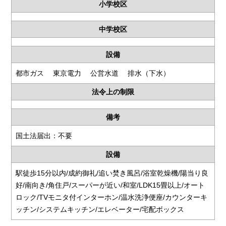
小学校区
中学校区
設備
都市ガス 東京電力 公営水道 排水（下水）
法令上の制限
備考
国土法届出：不要
設備
駅徒歩15分以内/成約御礼/追い焚き風呂/浴室乾燥機/陽当り良
好/南向き/角住戸/スーパーが近い/和室/LDK15畳以上/オート
ロック/TVモニタ付インターホン/温水洗浄便座/カウンターキ
ッチン/システムキッチン/エレベーター/宅配ボックス