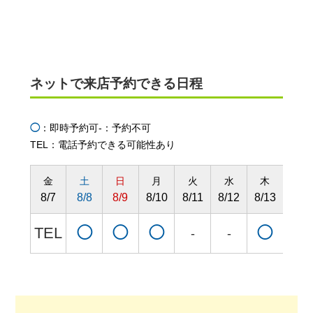
ネットで来店予約できる日程
◯
：即時予約可
-：予約不可
TEL：電話予約できる可能性あり
金
土
日
月
火
水
木
金
8/7
8/8
8/9
8/10
8/11
8/12
8/13
8/14
TEL
◯
◯
◯
◯
◯
-
-