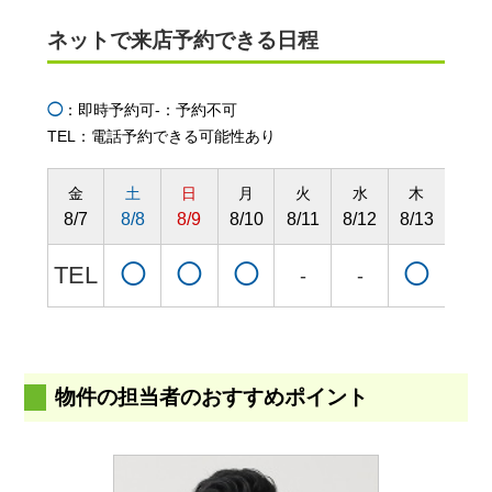
ネットで来店予約できる日程
◯
：即時予約可
-：予約不可
TEL：電話予約できる可能性あり
金
土
日
月
火
水
木
金
8/7
8/8
8/9
8/10
8/11
8/12
8/13
8/14
TEL
◯
◯
◯
◯
◯
-
-
物件の担当者のおすすめポイント