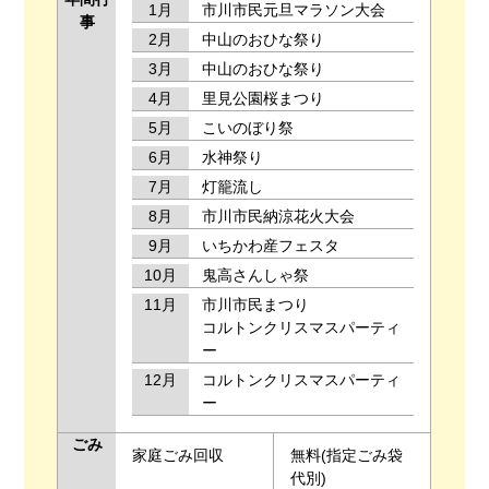
1月
市川市民元旦マラソン大会
事
2月
中山のおひな祭り
3月
中山のおひな祭り
4月
里見公園桜まつり
5月
こいのぼり祭
6月
水神祭り
7月
灯籠流し
8月
市川市民納涼花火大会
9月
いちかわ産フェスタ
10月
鬼高さんしゃ祭
11月
市川市民まつり
コルトンクリスマスパーティ
ー
12月
コルトンクリスマスパーティ
ー
ごみ
家庭ごみ回収
無料(指定ごみ袋
代別)